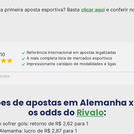
 a primeira aposta esportiva? Basta
clicar aqui
e conferir 
Referência internacional em apostas legalizadas
/10
A mais completa lista de mercados esportivos
Impressionante cardápio de modalidades e ligas
02/2025
es de apostas em Alemanha x
os odds do
Rivalo
:
 sofrer gols: retorno de R$ 2,62 para 1
Alemanha: lucro de R$ 2,87 para 1