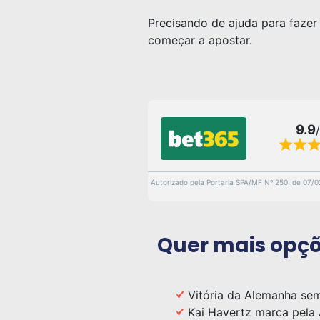
Precisando de ajuda para fazer
começar a apostar.
9.9
Autorizado pela Portaria SPA/MF Nº 250, de 07/
Quer mais opçõ
Vitória da Alemanha sem
Kai Havertz marca pela 