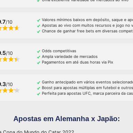
Valores mínimos baixos em depósito, saque e ap
9.7
/10
Apostas ao vivo com muitos recursos e jogo no 
Chance de ganhar free bets em diversas compet
Odds competitivas
9.5
/10
Ampla variedade de mercados
Pagamentos em até duas horas via Pix
Ganho antecipado em vários eventos selecionad
9.3
/10
Boost para apostas múltiplas em futebol e outro
Perfeita para apostas UFC, marca parceira da ca
Apostas em
Alemanha x Japão
:
a Copa do Mundo do Catar 2022