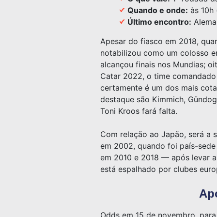
Quando e onde:
às 10h (
Último encontro:
Aleman
Apesar do fiasco em 2018, qua
notabilizou como um colosso e
alcançou finais nos Mundias; oi
Catar 2022, o time comandado p
certamente é um dos mais cota
destaque são Kimmich, Gündoga
Toni Kroos fará falta.
Com relação ao Japão, será a 
em 2002, quando foi país-sede 
em 2010 e 2018 — após levar a v
está espalhado por clubes euro
Ap
Odds em 15 de novembro, para