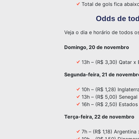
Total de gols fica abaix
Odds de tod
Veja o dia e horário de todos 
Domingo, 20 de novembro
13h – (R$ 3,30) Qatar x
Segunda-feira, 21 de novembr
10h – (R$ 1,28) Inglaterr
13h – (R$ 5,00) Senegal
16h – (R$ 2,50) Estados
Terça-feira, 22 de novembro
7h – (R$ 1,18) Argentina