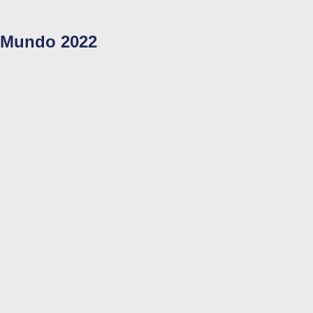
o Mundo 2022