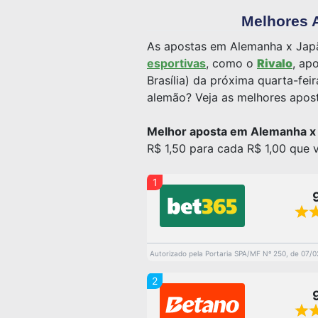
Melhores 
As apostas em Alemanha x Jap
esportivas
, como o
Rivalo
, ap
Brasília) da próxima quarta-fei
alemão? Veja as melhores apos
Melhor aposta em Alemanha x
R$ 1,50 para cada R$ 1,00 que 
1
Autorizado pela Portaria SPA/MF Nº 250, de 07/
2