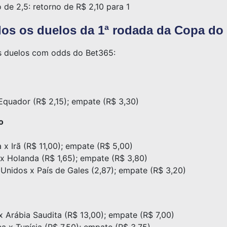
o de 2,5: retorno de R$ 2,10 para 1
os os duelos da 1ª rodada da Copa d
os duelos com odds do Bet365:
 Equador (R$ 2,15); empate (R$ 3,30)
o
a x Irã (R$ 11,00); empate (R$ 5,00)
 x Holanda (R$ 1,65); empate (R$ 3,80)
 Unidos x País de Gales (2,87); empate (R$ 3,20)
 x Arábia Saudita (R$ 13,00); empate (R$ 7,00)