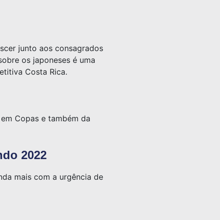
escer junto aos consagrados
sobre os japoneses é uma
itiva Costa Rica.
ha em Copas e também da
do 2022
ainda mais com a urgência de