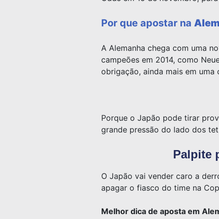
Por que apostar na
Ale
A Alemanha chega com uma nova 
campeões em 2014, como Neuer 
obrigação, ainda mais em uma 
Porque o Japão pode tirar prov
grande pressão do lado dos te
Palpite
O Japão vai vender caro a derro
apagar o fiasco do time na Co
Melhor dica de aposta em Ale