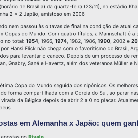
horário de Brasília) da quarta-feira (23/11), no estádio Khal
ha 2 x 2 Japão, amistoso em 2006
ndo nem passou às oitavas de final na condição de atual 
m Copas do Mundo. Com quatro títulos, a
Mannschaft é a 
to no total:
1954
, 1966,
1974
, 1982, 1986,
1990
, 2002 e
20
or Hansi Flick não chega com o favoritismo de Brasil, Arg
dos para levantar o caneco. Depois de um processo de re
n, Gnabry, Sané e Havertz, além dos veteranos Müller e N
sétima Copa do Mundo seguida dos nipônicos. Os melhores
de forma compartilhada com a Coreia do Sul, ao parar nas
irada da Bélgica depois de abrir 2 a 0 no placar. Atualmen
peus.
ostas em
Alemanha x Japão
: quem gan
 apostas no
Rivalo
.