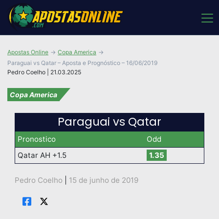
Apostas Online
Copa America
Paraguai vs Qatar – Aposta e Prognóstico – 16/06/2019
Pedro Coelho | 21.03.2025
Copa America
Paraguai vs Qatar
Pronostico
Odd
Qatar AH +1.5
1.35
Pedro Coelho
|
15 de junho de 2019