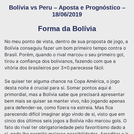
Bolívia vs Peru – Aposta e Prognóstico –
18/06/2019
Forma da Bolívia
No meu ponto de vista, dentro de sua proposta de jogo, a
Bolívia conseguiu fazer um bom primeiro tempo contra o
Brasil. Porém, quando o rival marcou o seu primeiro gol,
tirou a confiança dos bolivianos, fazendo com que a
vitória dos brasileiros por 3×0 parecesse fácil.
Se quiser ter alguma chance na Copa América, o jogo
desta noite é crucial para si. Somar pontos aqui é
primordial, mas a Bolívia sabe que precisará apresentar
bem mais se quiser se manter vivo, não jogando apenas
para defender-se, como fizera na estreia. Mas fica
parecendo difícil imaginar algo vindo de si, visto que em
cinco dos últimos seis jogos a Bolívia não marcou gols. O
fato do rival ter obrigatoriedade pelo favoritismo dado a
si, pode lhe permitir maiores possibilidades. Acreditar e ir