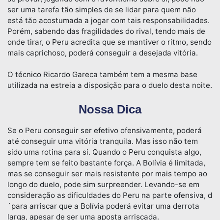
ser uma tarefa tão simples de se lidar para quem não
está tão acostumada a jogar com tais responsabilidades.
Porém, sabendo das fragilidades do rival, tendo mais de
onde tirar, o Peru acredita que se mantiver o ritmo, sendo
mais caprichoso, poderá conseguir a desejada vitória.
O técnico Ricardo Gareca também tem a mesma base
utilizada na estreia a disposição para o duelo desta noite.
Nossa Dica
Se o Peru conseguir ser efetivo ofensivamente, poderá
até conseguir uma vitória tranquila. Mas isso não tem
sido uma rotina para si. Quando o Peru conquista algo,
sempre tem se feito bastante força. A Bolívia é limitada,
mas se conseguir ser mais resistente por mais tempo ao
longo do duelo, pode sim surpreender. Levando-se em
consideração as dificuldades do Peru na parte ofensiva, d
´para arriscar que a Bolívia poderá evitar uma derrota
larga, apesar de ser uma aposta arriscada.