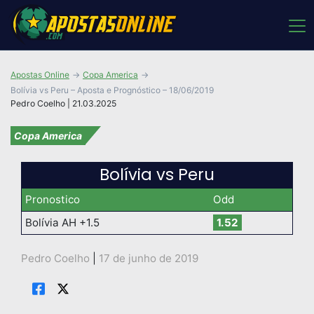
Apostas Online
Copa America
Bolívia vs Peru – Aposta e Prognóstico – 18/06/2019
Pedro Coelho | 21.03.2025
Copa America
Bolívia vs Peru
Pronostico
Odd
Bolívia AH +1.5
1.52
Pedro Coelho
|
17 de junho de 2019