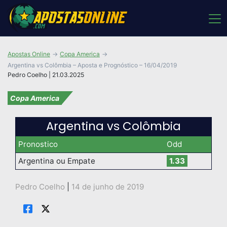
Apostas Online
Copa America
Argentina vs Colômbia – Aposta e Prognóstico – 16/04/2019
Pedro Coelho | 21.03.2025
Copa America
Argentina vs Colômbia
Pronostico
Odd
Argentina ou Empate
1.33
Pedro Coelho
|
14 de junho de 2019