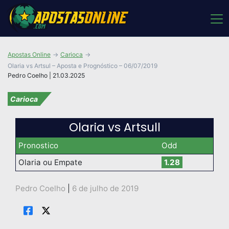
Apostas Online
Carioca
Olaria vs Artsul – Aposta e Prognóstico – 06/07/2019
Pedro Coelho | 21.03.2025
Carioca
Olaria vs Artsull
Pronostico
Odd
Olaria ou Empate
1.28
Pedro Coelho
|
6 de julho de 2019