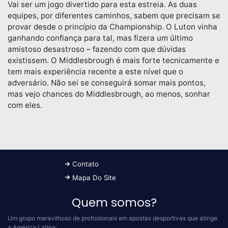
Vai ser um jogo divertido para esta estreia. As duas
equipes, por diferentes caminhos, sabem que precisam se
provar desde o princípio da Championship. O Luton vinha
ganhando confiança para tal, mas fizera um último
amistoso desastroso – fazendo com que dúvidas
existissem. O Middlesbrough é mais forte tecnicamente e
tem mais experiência recente a este nível que o
adversário. Não sei se conseguirá somar mais pontos,
mas vejo chances do Middlesbrough, ao menos, sonhar
com eles.
Contato
Mapa Do Site
Quem somos?
Um grupo maravilhoso de profissionais em apostas desportivas que atinge
a América Latina: