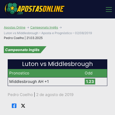
Apostas Online
Campeonato Inglês
Luton vs Middlesbrough – Aposta e Prognóstico – 02/08/2019
Pedro Coelho | 21.03.2025
Campeonato Inglês
Luton vs Middlesbrough
Pronostico
Odd
Middlesbrough AH +1
1.23
Pedro Coelho
|
2 de agosto de 2019