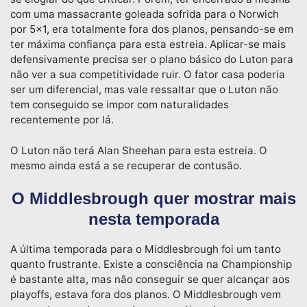
com uma massacrante goleada sofrida para o Norwich
por 5×1, era totalmente fora dos planos, pensando-se em
ter máxima confiança para esta estreia. Aplicar-se mais
defensivamente precisa ser o plano básico do Luton para
não ver a sua competitividade ruir. O fator casa poderia
ser um diferencial, mas vale ressaltar que o Luton não
tem conseguido se impor com naturalidades
recentemente por lá.
O Luton não terá Alan Sheehan para esta estreia. O
mesmo ainda está a se recuperar de contusão.
O Middlesbrough quer mostrar mais
nesta temporada
A última temporada para o Middlesbrough foi um tanto
quanto frustrante. Existe a consciência na Championship
é bastante alta, mas não conseguir se quer alcançar aos
playoffs, estava fora dos planos. O Middlesbrough vem