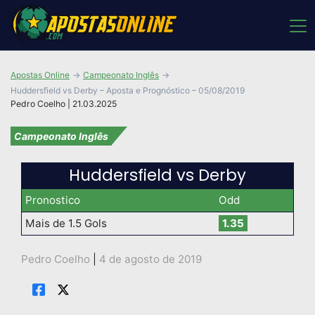
Apostas Online
Campeonato Inglês
Huddersfield vs Derby – Aposta e Prognóstico – 05/08/2019
Pedro Coelho | 21.03.2025
Campeonato Inglês
Huddersfield vs Derby
Pronostico
Odd
Mais de 1.5 Gols
1.35
Pedro Coelho
|
4 de agosto de 2019