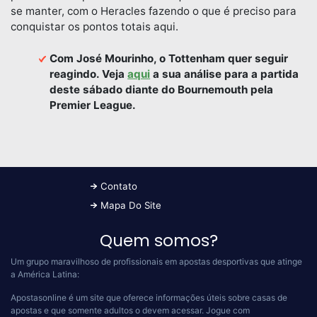
se manter, com o Heracles fazendo o que é preciso para
conquistar os pontos totais aqui.
Com José Mourinho, o Tottenham quer seguir
reagindo. Veja
aqui
a sua análise para a partida
deste sábado diante do Bournemouth pela
Premier League.
Contato
Mapa Do Site
Quem somos?
Um grupo maravilhoso de profissionais em apostas desportivas que atinge
a América Latina:
Apostasonline é um site que oferece informações úteis sobre casas de
apostas e que somente adultos o devem acessar.
Jogue com