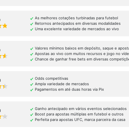
As melhores cotações turbinadas para futebol
0
Retornos antecipados em diversas modalidades
Uma excelente variedade de mercados ao vivo
Valores mínimos baixos em depósito, saque e apost
0
Apostas ao vivo com muitos recursos e jogo no víd
Chance de ganhar free bets em diversas competiçõ
Odds competitivas
0
Ampla variedade de mercados
Pagamentos em até duas horas via Pix
Ganho antecipado em vários eventos selecionados
0
Boost para apostas múltiplas em futebol e outros
Perfeita para apostas UFC, marca parceira da casa