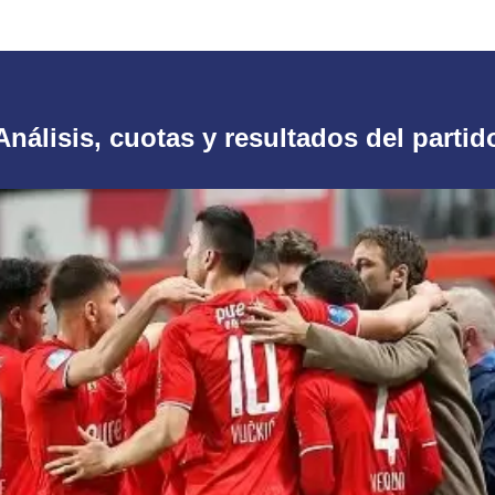
Análisis, cuotas y resultados del partid