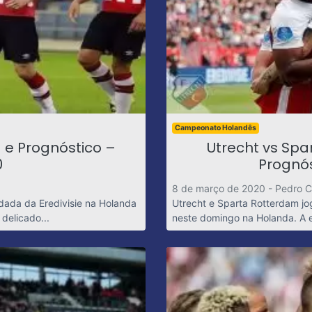
Campeonato Holandês
 e Prognóstico –
Utrecht vs Spa
0
Prognós
8 de março de 2020 - Pedro C
dada da Eredivisie na Holanda
Utrecht e Sparta Rotterdam jo
delicado...
neste domingo na Holanda. A 