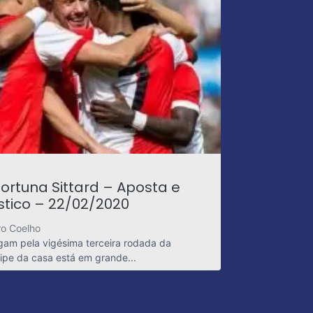
ortuna Sittard – Aposta e
tico – 22/02/2020
ro Coelho
ogam pela vigésima terceira rodada da
uipe da casa está em grande...