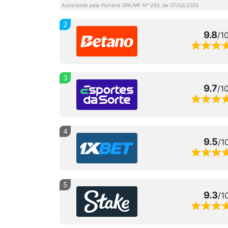
Autorizado pela Portaria SPA/MF Nº 250, de 07/02/2025
2
9.8
/1
3
9.7
/1
4
9.5
/1
5
9.3
/1