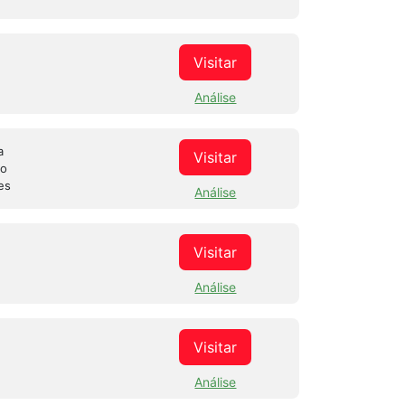
Visitar
Análise
a
Visitar
eo
es
Análise
Visitar
Análise
Visitar
Análise