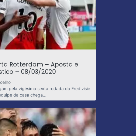
rta Rotterdam – Aposta e
tico – 08/03/2020
oelho
gam pela vigésima sexta rodada da Eredivisie
equipe da casa chega...