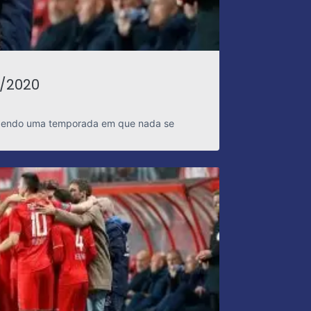
0/2020
fazendo uma temporada em que nada se