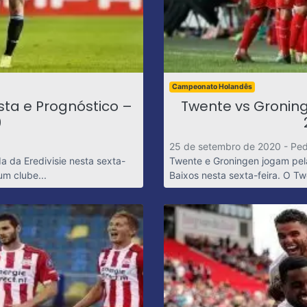
Campeonato Holandês
sta e Prognóstico –
Twente vs Groning
0
25 de setembro de 2020 - Ped
 da Eredivisie nesta sexta-
Twente e Groningen jogam pela
um clube...
Baixos nesta sexta-feira. O T