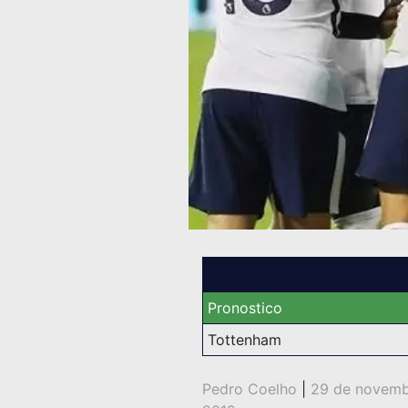
Pronostico
Tottenham
Pedro Coelho
|
29 de novemb