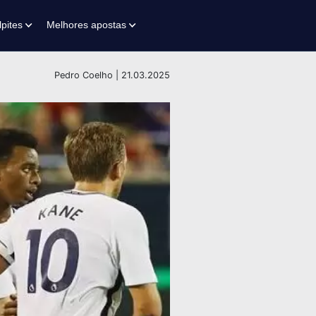
lpites
Melhores apostas
Pedro Coelho | 21.03.2025