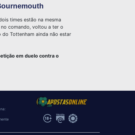
 Bournemouth
 dois times estão na mesma
 no comando, voltou a ter o
o do Tottenham ainda não estar
etição em duelo contra o
ina:
mente