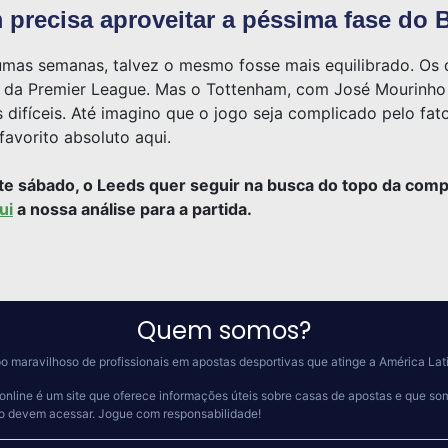
 precisa aproveitar a péssima fase do
gumas semanas, talvez o mesmo fosse mais equilibrado. Os
o da Premier League. Mas o Tottenham, com José Mourinho
difíceis. Até imagino que o jogo seja complicado pelo fat
avorito absoluto aqui.
e sábado, o Leeds quer seguir na busca do topo da comp
ui
a nossa análise para a partida.
Quem somos?
o maravilhoso de profissionais em apostas desportivas que atinge a América Lat
online é um site que oferece informações úteis sobre casas de apostas e que so
 o devem acessar.
Jogue com responsabilidade!