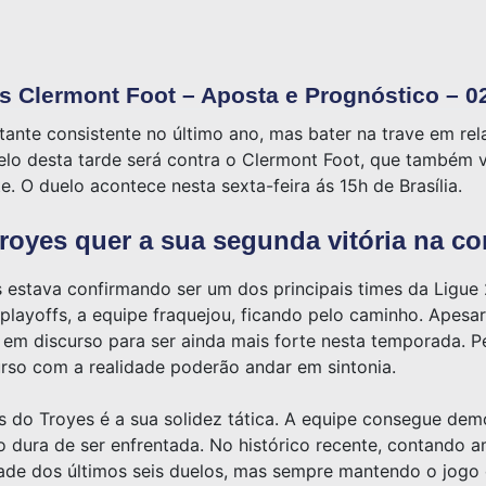
s Clermont Foot – Aposta e Prognóstico – 0
nte consistente no último ano, mas bater na trave em rel
elo desta tarde será contra o Clermont Foot, que também 
e. O duelo acontece nesta sexta-feira ás 15h de Brasília.
Troyes quer a sua segunda vitória na c
 estava confirmando ser um dos principais times da Ligue
layoffs, a equipe fraquejou, ficando pelo caminho. Apesar
 em discurso para ser ainda mais forte nesta temporada. P
curso com a realidade poderão andar em sintonia.
s do Troyes é a sua solidez tática. A equipe consegue dem
 dura de ser enfrentada. No histórico recente, contando a
de dos últimos seis duelos, mas sempre mantendo o jogo 