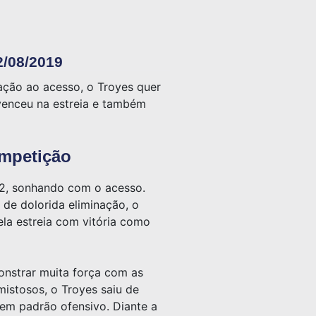
2/08/2019
ação ao acesso, o Troyes quer
venceu na estreia e também
ompetição
 2, sonhando com o acesso.
 de dolorida eliminação, o
ela estreia com vitória como
onstrar muita força com as
mistosos, o Troyes saiu de
em padrão ofensivo. Diante a