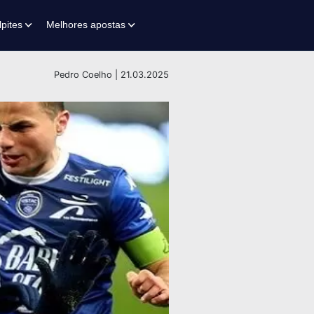
lpites
Melhores apostas
Pedro Coelho | 21.03.2025