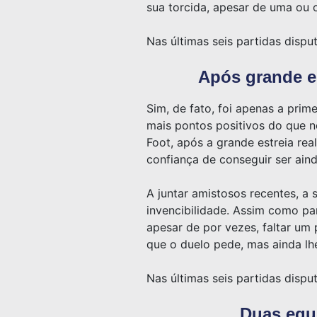
sua torcida, apesar de uma ou o
Nas últimas seis partidas disp
Após grande es
Sim, de fato, foi apenas a pri
mais pontos positivos do que n
Foot, após a grande estreia re
confiança de conseguir ser ain
A juntar amistosos recentes, a
invencibilidade. Assim como pa
apesar de por vezes, faltar um
que o duelo pede, mas ainda lhe 
Nas últimas seis partidas disp
Duas equi