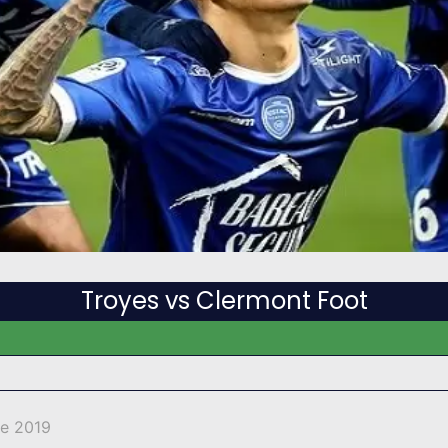
Troyes vs Clermont Foot
de 2019