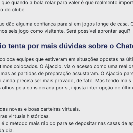
 que quando a bola rolar para valer é que realmente impor
co do clube.
 dão alguma confiança para si em jogos longe de casa. Ok
os seis jogo como visitante. Será possível aprontar aqui?
io tenta por mais dúvidas sobre o Cha
 coloca equipes que estiveram em situações opostas na úl
timos colocados. O Ajaccio, via o acesso como uma realidad
, mas as partidas de preparação assustaram. O Ajaccio par
 ainda precisa ser mais provado, de fato. Mas tendo mais
olhos pela considerada por si, injusta interrupção do últi
as novas e boas carteiras virtuais.
as virtuais históricas.
a é o método mais rápido para se depositar nas casas de a
a dia.