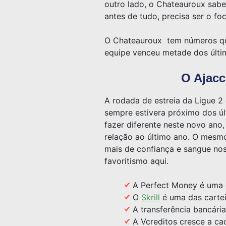
outro lado, o Chateauroux sabe
antes de tudo, precisa ser o fo
O Chateauroux tem números que
equipe venceu metade dos últim
O Ajacc
A rodada de estreia da Ligue 2
sempre estivera próximo dos úl
fazer diferente neste novo ano
relação ao último ano. O mesmo
mais de confiança e sangue nos 
favoritismo aqui.
A Perfect Money é uma d
O
Skrill
é uma das carteir
A transferência bancári
A Vcreditos cresce a cad