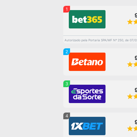
1
Autorizado pela Portaria SPA/MF Nº 250, de 07/
2
3
4