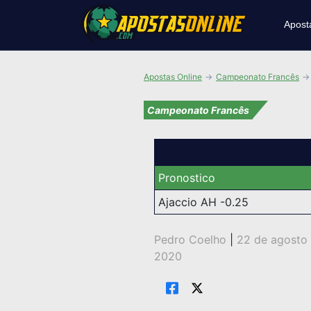
Apost
Apostas Online
Campeonato Francês
Campeonato Francês
Pronostico
Ajaccio AH -0.25
Pedro Coelho
|
22 de agosto
2020