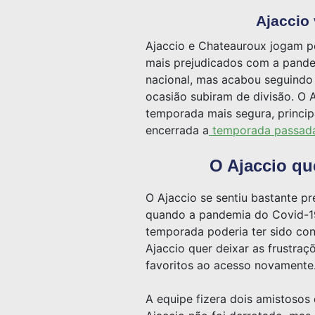
Ajaccio
Ajaccio e Chateauroux jogam pe
mais prejudicados com a pandem
nacional, mas acabou seguindo 
ocasião subiram de divisão. O 
temporada mais segura, princip
encerrada a
temporada passad
O Ajaccio qu
O Ajaccio se sentiu bastante p
quando a pandemia do Covid-19
temporada poderia ter sido co
Ajaccio quer deixar as frustra
favoritos ao acesso novamente
A equipe fizera dois amistosos