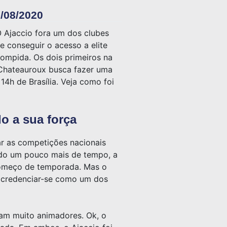
/08/2020
O Ajaccio fora um dos clubes
 conseguir o acesso a elite
rompida. Os dois primeiros na
O Chateauroux busca fazer uma
4h de Brasília. Veja como foi
o a sua força
ar as competições nacionais
ado um pouco mais de tempo, a
 começo de temporada. Mas o
a credenciar-se como um dos
ram muito animadores. Ok, o