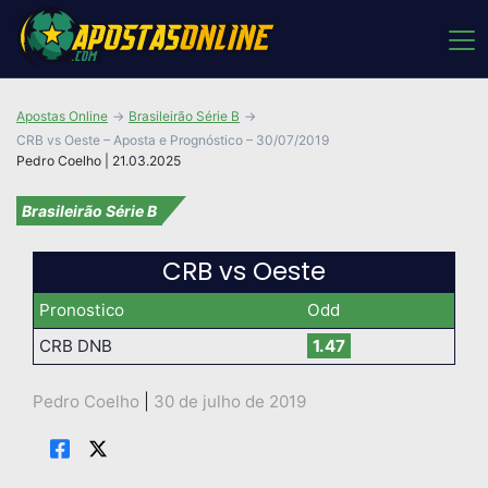
Apostas Online
Brasileirão Série B
CRB vs Oeste – Aposta e Prognóstico – 30/07/2019
Pedro Coelho | 21.03.2025
Brasileirão Série B
CRB vs Oeste
Pronostico
Odd
CRB DNB
1.47
Pedro Coelho
|
30 de julho de 2019