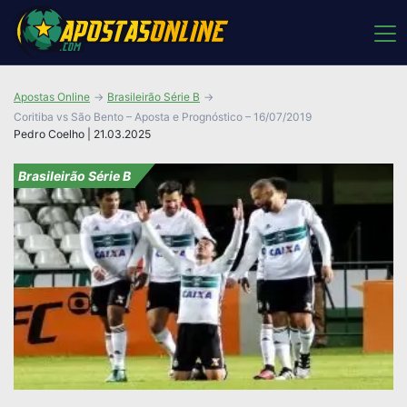
Apostas Online
Brasileirão Série B
Coritiba vs São Bento – Aposta e Prognóstico – 16/07/2019
Pedro Coelho | 21.03.2025
Brasileirão Série B