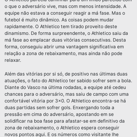
o que o adversário vive, mas com menos intensidade. A
equipe não estava a conseguir reagir a má fase. Mas o
futebol é muito dinâmico. As coisas podem mudar
rapidamente. O Athletico tem tirado proveito deste
dinamismo. De forma surpreendente, o Athletico saiu da
má fase ao emplacar duas vitórias consecutivas. Desta
forma, conseguiu abrir uma vantagem significativa em
relação a zona de rebaixamento, mas ainda não pode
relaxar.
Além das vitórias por si só, de positivo nas últimas duas
atuações, o fato do Athletico ter sabido sofrer sem a bola.
Diante do Vasco na última rodadas, a equipe até cedeu
chances para o adversário, mas saiu de campo com uma
confortável vitória por 3×0. O Athletico encontra-se há
duas partidas sem sofrer gols. Enxergando toda a
pressão em cima do adversário, apostando em se
solidificar na boa fase para afastar-se em definitivo da
zona de rebaixamento, o Athletico espera conseguir
novos pontos aqui. E os números como visitante lhe