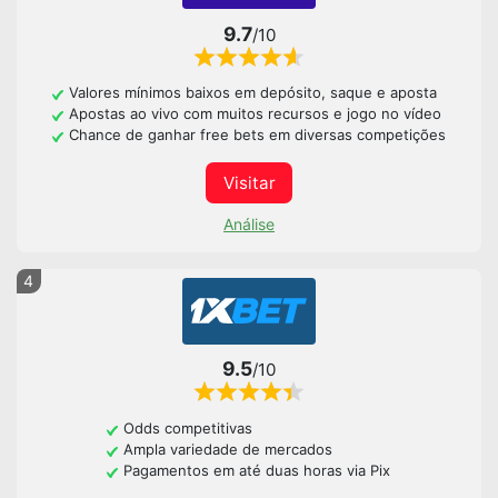
9.7
/10
Valores mínimos baixos em depósito, saque e aposta
Apostas ao vivo com muitos recursos e jogo no vídeo
Chance de ganhar free bets em diversas competições
Visitar
Análise
4
9.5
/10
Odds competitivas
Ampla variedade de mercados
Pagamentos em até duas horas via Pix