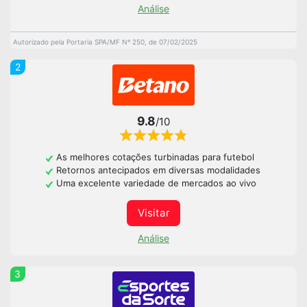
Análise
Autorizado pela Portaria SPA/MF Nº 250, de 07/02/2025
2
9.8
/10
As melhores cotações turbinadas para futebol
Retornos antecipados em diversas modalidades
Uma excelente variedade de mercados ao vivo
Visitar
Análise
3