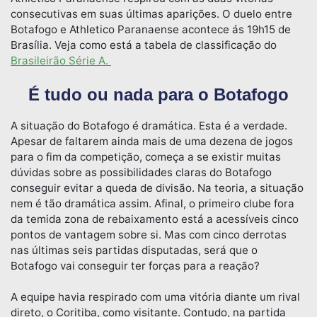
consecutivas em suas últimas aparições. O duelo entre
Botafogo e Athletico Paranaense acontece ás 19h15 de
Brasília. Veja como está a tabela de classificação do
Brasileirão Série A.
É tudo ou nada para o Botafogo
A situação do Botafogo é dramática. Esta é a verdade.
Apesar de faltarem ainda mais de uma dezena de jogos
para o fim da competição, começa a se existir muitas
dúvidas sobre as possibilidades claras do Botafogo
conseguir evitar a queda de divisão. Na teoria, a situação
nem é tão dramática assim. Afinal, o primeiro clube fora
da temida zona de rebaixamento está a acessíveis cinco
pontos de vantagem sobre si. Mas com cinco derrotas
nas últimas seis partidas disputadas, será que o
Botafogo vai conseguir ter forças para a reação?
A equipe havia respirado com uma vitória diante um rival
direto, o Coritiba, como visitante. Contudo, na partida