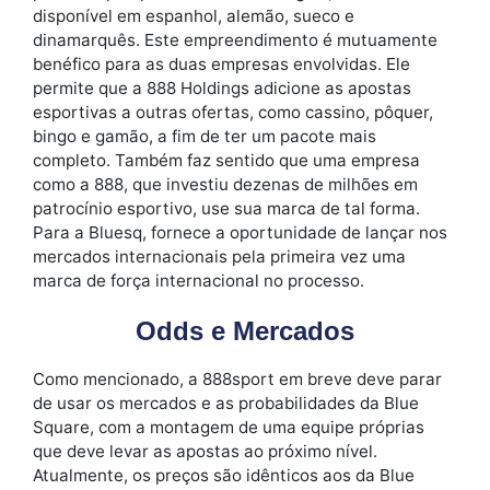
disponível em espanhol, alemão, sueco e
dinamarquês. Este empreendimento é mutuamente
benéfico para as duas empresas envolvidas. Ele
permite que a 888 Holdings adicione as apostas
esportivas a outras ofertas, como cassino, pôquer,
bingo e gamão, a fim de ter um pacote mais
completo. Também faz sentido que uma empresa
como a 888, que investiu dezenas de milhões em
patrocínio esportivo, use sua marca de tal forma.
Para a Bluesq, fornece a oportunidade de lançar nos
mercados internacionais pela primeira vez uma
marca de força internacional no processo.
Odds e Mercados
Como mencionado, a 888sport em breve deve parar
de usar os mercados e as probabilidades da Blue
Square, com a montagem de uma equipe próprias
que deve levar as apostas ao próximo nível.
Atualmente, os preços são idênticos aos da Blue