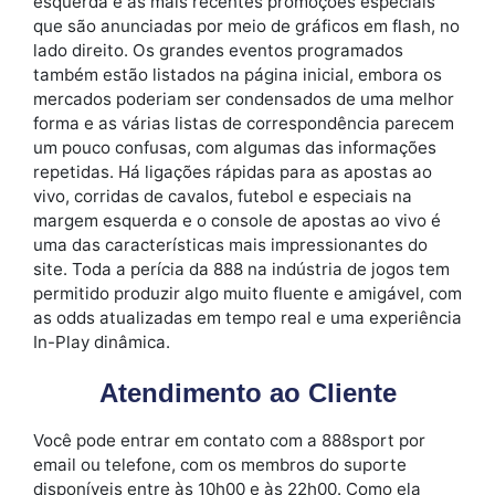
esquerda e as mais recentes promoções especiais
que são anunciadas por meio de gráficos em flash, no
lado direito. Os grandes eventos programados
também estão listados na página inicial, embora os
mercados poderiam ser condensados de uma melhor
forma e as várias listas de correspondência parecem
um pouco confusas, com algumas das informações
repetidas. Há ligações rápidas para as apostas ao
vivo, corridas de cavalos, futebol e especiais na
margem esquerda e o console de apostas ao vivo é
uma das características mais impressionantes do
site. Toda a perícia da 888 na indústria de jogos tem
permitido produzir algo muito fluente e amigável, com
as odds atualizadas em tempo real e uma experiência
In-Play dinâmica.
Atendimento ao Cliente
Você pode entrar em contato com a 888sport por
email ou telefone, com os membros do suporte
disponíveis entre às 10h00 e às 22h00. Como ela