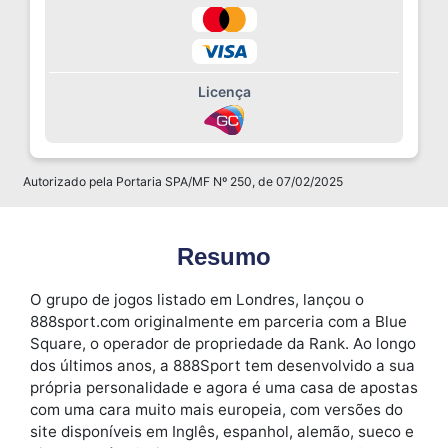
Licença
Autorizado pela Portaria SPA/MF Nº 250, de 07/02/2025
Resumo
O grupo de jogos listado em Londres, lançou o
888sport.com originalmente em parceria com a Blue
Square, o operador de propriedade da Rank. Ao longo
dos últimos anos, a 888Sport tem desenvolvido a sua
própria personalidade e agora é uma casa de apostas
com uma cara muito mais europeia, com versões do
site disponíveis em Inglês, espanhol, alemão, sueco e