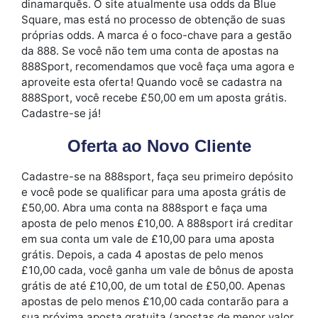
dinamarquês. O site atualmente usa odds da Blue
Square, mas está no processo de obtenção de suas
próprias odds. A marca é o foco-chave para a gestão
da 888. Se você não tem uma conta de apostas na
888Sport, recomendamos que você faça uma agora e
aproveite esta oferta! Quando você se cadastra na
888Sport, você recebe £50,00 em um aposta grátis.
Cadastre-se já!
Oferta ao Novo Cliente
Cadastre-se na 888sport, faça seu primeiro depósito
e você pode se qualificar para uma aposta grátis de
£50,00. Abra uma conta na 888sport e faça uma
aposta de pelo menos £10,00. A 888sport irá creditar
em sua conta um vale de £10,00 para uma aposta
grátis. Depois, a cada 4 apostas de pelo menos
£10,00 cada, você ganha um vale de bônus de aposta
grátis de até £10,00, de um total de £50,00. Apenas
apostas de pelo menos £10,00 cada contarão para a
sua próxima aposta gratuita (apostas de menor valor