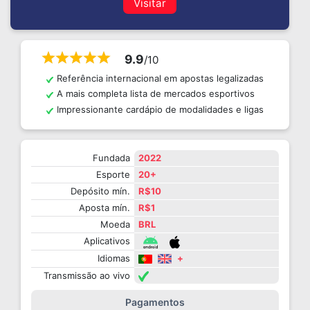
Visitar
9.9
/10
Referência internacional em apostas legalizadas
A mais completa lista de mercados esportivos
Impressionante cardápio de modalidades e ligas
Fundada
2022
Esporte
20+
Depósito mín.
R$10
Aposta mín.
R$1
Moeda
BRL
Aplicativos
Idiomas
+
Transmissão ao vivo
Pagamentos