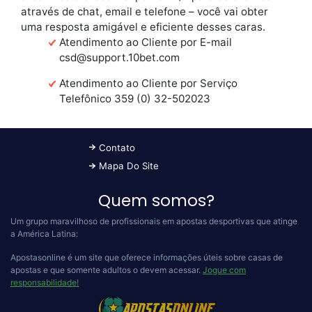
através de chat, email e telefone – você vai obter
uma resposta amigável e eficiente desses caras.
Atendimento ao Cliente por E-mail
csd@support.10bet.com
Atendimento ao Cliente por Serviço
Telefônico 359 (0) 32-502023
Contato
Mapa Do Site
Quem somos?
Um grupo maravilhoso de profissionais em apostas desportivas que atinge
a América Latina:
Apostasonline é um site que oferece informações úteis sobre casas de
apostas e que somente adultos o devem acessar.
Jogue com
responsabilidade!