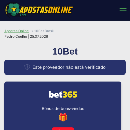
Apostas Online
10Bet Brasil
Pedro Coelho | 25.07.2026
10Bet
Este proveedor não está verificado
Bônus de boas-vindas
🎁