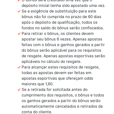
depósito inicial tenha sido apostado uma vez.
Se a exigência de substituição para este
bônus não foi cumprida no prazo de 60 dias
após o depósito de qualificação, todos os
fundos no saldo do bônus serão confiscados.
Para retirar o bônus, os clientes devem
apostar seu bônus 6 vezes. Apenas apostas
feitas com o bônus e ganhos gerados a partir
do bônus serão aplicável para os requisitos
de resgate. Apenas apostas esportivas serão
aplicáveis no cálculo do resgate.
Para alcançar estes requisitos de resgate,
todas as apostas devem ser feitas em
apostas esportivas que ofereçam odds
maiores que 1,60.
Se a retirada for solicitada antes do
cumprimento dos requisitos, o bônus e todos
os ganhos gerados a partir do bônus serão
automaticamente cancelados e retirados da
conta do cliente.