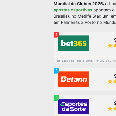
Mundial de Clubes 2025:
o tim
apostas esportivas
apontam o t
Brasília), no Metlife Stadium, 
em Palmeiras x Porto no Mundi
1
Autorizado pela Portaria SPA/MF Nº 250, de 07/
2
3