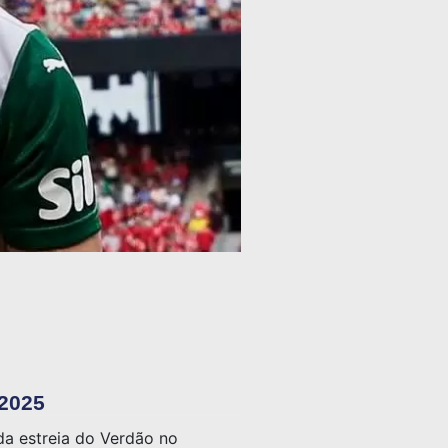
 2025
da estreia do Verdão no