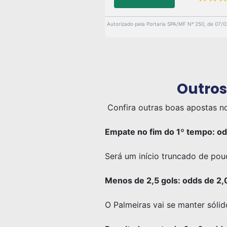
Autorizado pela Portaria SPA/MF Nº 250, de 07/
Outros
Confira outras boas apostas 
Empate no fim do 1º tempo: od
Será um início truncado de pou
Menos de 2,5 gols: odds de 2,
O Palmeiras vai se manter sóli