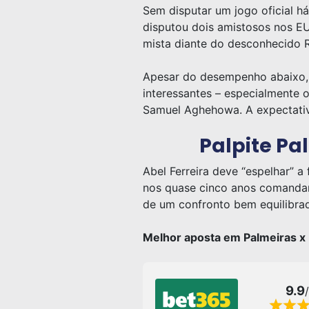
Sem disputar um jogo oficial h
disputou dois amistosos nos E
mista diante do desconhecido Ri
Apesar do desempenho abaixo, 
interessantes – especialmente 
Samuel Aghehowa. A expectativ
Palpite Pa
Abel Ferreira deve “espelhar” a
nos quase cinco anos comandand
de um confronto bem equilibra
Melhor aposta em Palmeiras x 
9.9