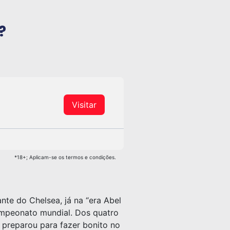
?
Visitar
*18+; Aplicam-se os termos e condições.
?
te do Chelsea, já na “era Abel
mpeonato mundial. Dos quatro
e preparou para fazer bonito no