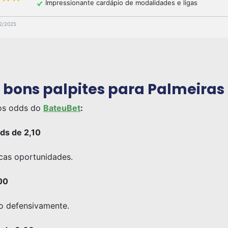
Impressionante cardápio de modalidades e ligas
02/2025
 bons palpites para Palmeiras 
nos odds do
BateuBet
:
ds de 2,10
cas oportunidades.
00
do defensivamente.