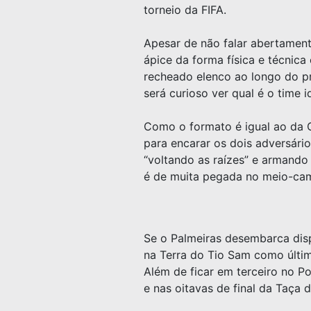
torneio da FIFA.
Apesar de não falar abertament
ápice da forma física e técnic
recheado elenco ao longo do pr
será curioso ver qual é o time
Como o formato é igual ao da C
para encarar os dois adversár
“voltando as raízes” e armando 
é de muita pegada no meio-cam
Se o Palmeiras desembarca disp
na Terra do Tio Sam como últ
Além de ficar em terceiro no Po
e nas oitavas de final da Taça 