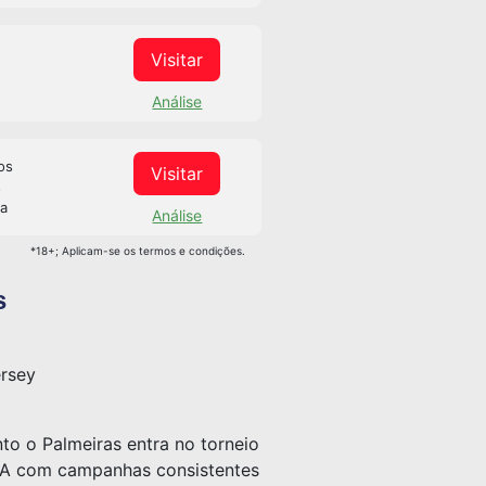
Visitar
Análise
os
Visitar
s
sa
Análise
*18+; Aplicam-se os termos e condições.
s
ersey
to o Palmeiras entra no torneio
EFA com campanhas consistentes