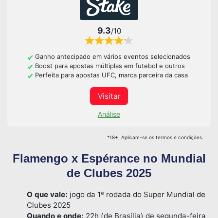
9.3
/10
Ganho antecipado em vários eventos selecionados
Boost para apostas múltiplas em futebol e outros
Perfeita para apostas UFC, marca parceira da casa
Visitar
Análise
*18+; Aplicam-se os termos e condições.
Flamengo x Espérance no Mundial
de Clubes 2025
O que vale:
jogo da 1ª rodada do Super Mundial de
Clubes 2025
Quando e onde:
22h (de Brasília) de segunda-feira