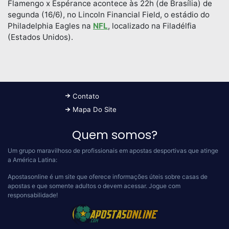
Flamengo x Espérance acontece às 22h
(de Brasília) de
segunda (16/6), no Lincoln Financial Field, o estádio do
Philadelphia Eagles na
NFL
, localizado na Filadélfia
(Estados Unidos).
Contato
Mapa Do Site
Quem somos?
Um grupo maravilhoso de profissionais em apostas desportivas que atinge
a América Latina:
Apostasonline é um site que oferece informações úteis sobre casas de
apostas e que somente adultos o devem acessar.
Jogue com
responsabilidade!