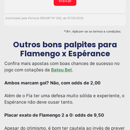
Visitar
Autorizado pela Portaria SPA/MF Nº 250, de 07/02/2025
*18+; Aplicam-se os termos e condições.
Outros bons palpites para
Flamengo x Espérance
Confira mais apostas com boas chances de sucesso no
jogo com cotações da
Bateu Bet
.
Ambos marcam gol? Não, com odds de 2,00
Além de o Fla ter uma defesa muito sólida e experiente, o
Espérance não deve ousar tanto.
Placar exato de Flamengo 2 a 0: odds de 9,50
Apesar do otimismo, é bom ter cautela ao invés de prever