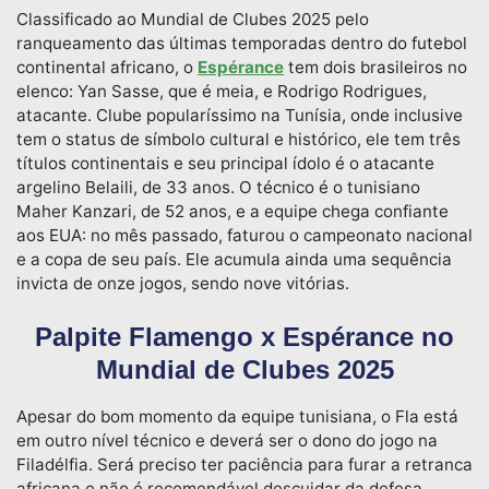
Classificado ao Mundial de Clubes 2025 pelo
ranqueamento das últimas temporadas dentro do futebol
continental africano, o
Espérance
tem dois brasileiros no
elenco: Yan Sasse, que é meia, e Rodrigo Rodrigues,
atacante. Clube popularíssimo na Tunísia, onde inclusive
tem o status de símbolo cultural e histórico, ele tem três
títulos continentais e seu principal ídolo é o atacante
argelino Belaili, de 33 anos. O técnico é o tunisiano
Maher Kanzari, de 52 anos, e a equipe chega confiante
aos EUA: no mês passado, faturou o campeonato nacional
e a copa de seu país. Ele acumula ainda uma sequência
invicta de onze jogos, sendo nove vitórias.
Palpite Flamengo x Espérance no
Mundial de Clubes 2025
Apesar do bom momento da equipe tunisiana, o Fla está
em outro nível técnico e deverá ser o dono do jogo na
Filadélfia. Será preciso ter paciência para furar a retranca
africana e não é recomendável descuidar da defesa