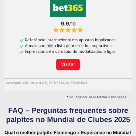
9.9
/10
Referência internacional em apostas legalizadas
A mais completa lista de mercados esportivos
Impressionante cardápio de modalidades e ligas
Visitar
Autorizado pela Portaria SPA/MF Nº 250, de 07/02/2025
*18+; Aplicam-se os termos e condições.
FAQ – Perguntas frequentes sobre
palpites no Mundial de Clubes 2025
Qual o melhor palpite Flamengo x Espérance no Mundial