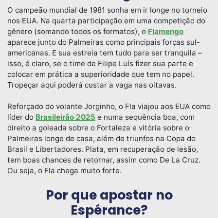
O campeão mundial de 1981 sonha em ir longe no torneio
nos EUA. Na quarta participação em uma competição do
gênero (somando todos os formatos), o
Flamengo
aparece junto do Palmeiras como principais forças sul-
americanas. E sua estreia tem tudo para ser tranquila –
isso, é claro, se o time de Filipe Luís fizer sua parte e
colocar em prática a superioridade que tem no papel.
Tropeçar aqui poderá custar a vaga nas oitavas.
Reforçado do volante Jorginho, o Fla viajou aos EUA como
líder do
Brasileirão 2025
e numa sequência boa, com
direito a goleada sobre o Fortaleza e vitória sobre o
Palmeiras longe de casa, além de triunfos na Copa do
Brasil e Libertadores. Plata, em recuperação de lesão,
tem boas chances de retornar, assim como De La Cruz.
Ou seja, o Fla chega muito forte.
Por que apostar no
Espérance?