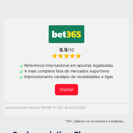
9.9
/10
Referência internacional em apostas legalizadas
A mais completa lista de mercados esportivos
Impressionante cardápio de modalidades e ligas
Visitar
Autorizado pela Portaria SPA/MF Nº 250, de 07/02/2025
*18+; Aplicam-se os termos e condições.