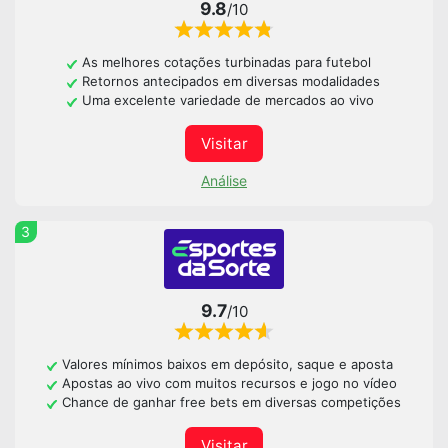
9.8
/10
As melhores cotações turbinadas para futebol
Retornos antecipados em diversas modalidades
Uma excelente variedade de mercados ao vivo
Visitar
Análise
3
9.7
/10
Valores mínimos baixos em depósito, saque e aposta
Apostas ao vivo com muitos recursos e jogo no vídeo
Chance de ganhar free bets em diversas competições
Visitar