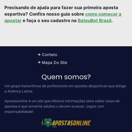
Precisando de ajuda para fazer sua primeira aposta
esportiva? Confira nosso guia sobre
como começar a
apostar
e faça o seu cadastro na
BateuBet Brasil
.
Contato
Mapa Do Site
Quem somos?
Um grupo maravilhoso de profissionais em apostas desportivas que atinge
a América Latina:
Apostasonline é um site que oferece informações úteis sobre casas de
apostas e que somente adultos o devem acessar.
Jogue com
responsabilidade!