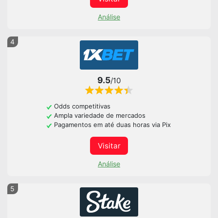
Análise
4
9.5
/10
Odds competitivas
Ampla variedade de mercados
Pagamentos em até duas horas via Pix
Visitar
Análise
5