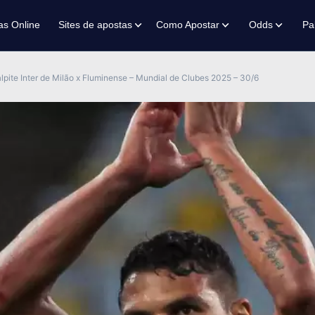
as Online
Sites de apostas
Como Apostar
Odds
Pa
lpite Inter de Milão x Fluminense – Mundial de Clubes 2025 – 30/6