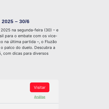
 2025 – 30/6
 2025 na segunda-feira (30) – e
sil para o embate com os vice-
 na última partida –, o Fluzão
 o palco do duelo. Descubra a
5, com dicas para diversos
Visitar
Análise