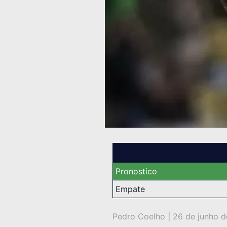
Pronostico
Empate
Pedro Coelho
|
26 de junho 