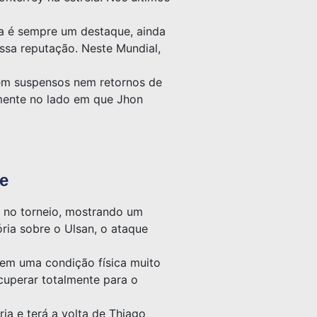
ana é sempre um destaque, ainda
ssa reputação. Neste Mundial,
tem suspensos nem retornos de
amente no lado em que Jhon
se
no torneio, mostrando um
ria sobre o Ulsan, o ataque
tem uma condição física muito
cuperar totalmente para o
ória e terá a volta de Thiago