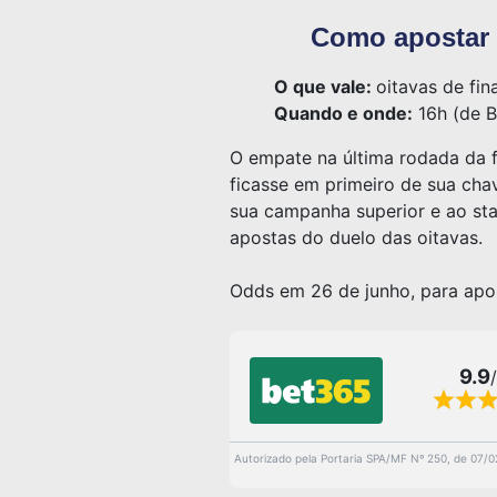
Como apostar
O que vale:
oitavas de fi
Quando e onde:
16h (de B
O empate na última rodada da f
ficasse em primeiro de sua chav
sua campanha superior e ao sta
apostas do duelo das oitavas.
Odds em 26 de junho, para apo
9.9
Autorizado pela Portaria SPA/MF Nº 250, de 07/