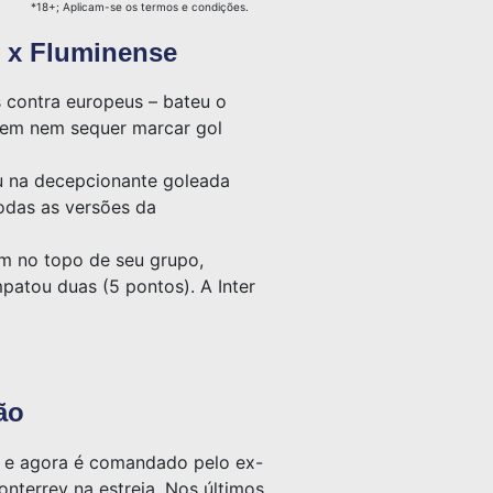
*18+; Aplicam-se os termos e condições.
ão x Fluminense
s contra europeus – bateu o
sem nem sequer marcar gol
ou na decepcionante goleada
odas as versões da
ram no topo de seu grupo,
atou duas (5 pontos). A Inter
ão
l, e agora é comandado pelo ex-
terrey na estreia. Nos últimos