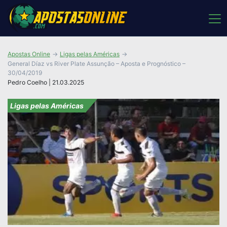
Apostas Online
Ligas pelas Américas
General Díaz vs River Plate Assunção – Aposta e Prognóstico –
30/04/2019
Pedro Coelho | 21.03.2025
Ligas pelas Américas