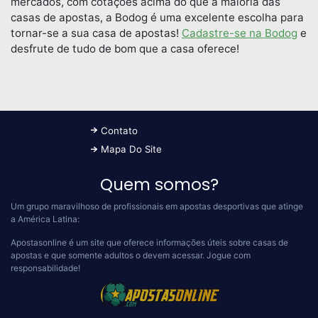
mercados, com cotações acima do que a maioria das
casas de apostas, a Bodog é uma excelente escolha para
tornar-se a sua casa de apostas!
Cadastre-se na Bodog
e
desfrute de tudo de bom que a casa oferece!
Contato
Mapa Do Site
Quem somos?
Um grupo maravilhoso de profissionais em apostas desportivas que atinge
a América Latina:
Apostasonline é um site que oferece informações úteis sobre casas de
apostas e que somente adultos o devem acessar.
Jogue com
responsabilidade!