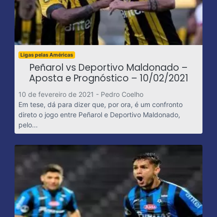
Ligas pelas Américas
Peñarol vs Deportivo Maldonado –
Aposta e Prognóstico – 10/02/2021
10 de fevereiro de 2021 - Pedro Coelho
Em tese, dá para dizer que, por ora, é um confronto
direto o jogo entre Peñarol e Deportivo Maldonado,
pelo...