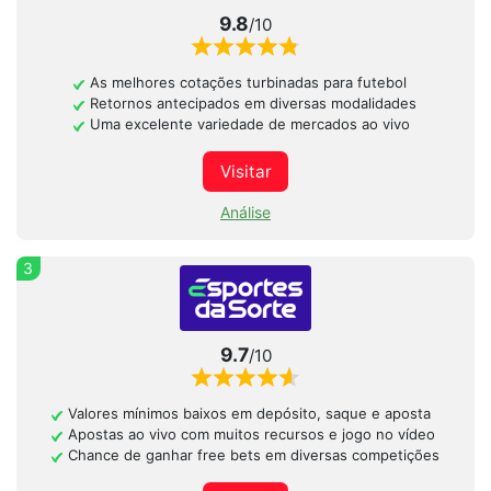
9.8
/10
As melhores cotações turbinadas para futebol
Retornos antecipados em diversas modalidades
Uma excelente variedade de mercados ao vivo
Visitar
Análise
3
9.7
/10
Valores mínimos baixos em depósito, saque e aposta
Apostas ao vivo com muitos recursos e jogo no vídeo
Chance de ganhar free bets em diversas competições