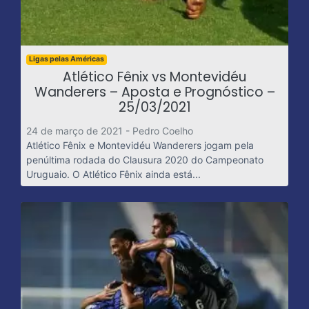
Ligas pelas Américas
Atlético Fênix vs Montevidéu
Wanderers – Aposta e Prognóstico –
25/03/2021
24 de março de 2021 - Pedro Coelho
Atlético Fênix e Montevidéu Wanderers jogam pela
penúltima rodada do Clausura 2020 do Campeonato
Uruguaio. O Atlético Fênix ainda está...