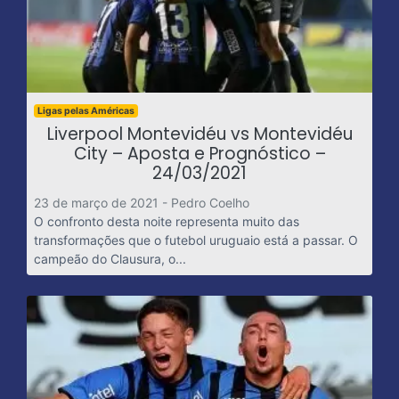
Ligas pelas Américas
Liverpool Montevidéu vs Montevidéu
City – Aposta e Prognóstico –
24/03/2021
23 de março de 2021 - Pedro Coelho
O confronto desta noite representa muito das
transformações que o futebol uruguaio está a passar. O
campeão do Clausura, o...