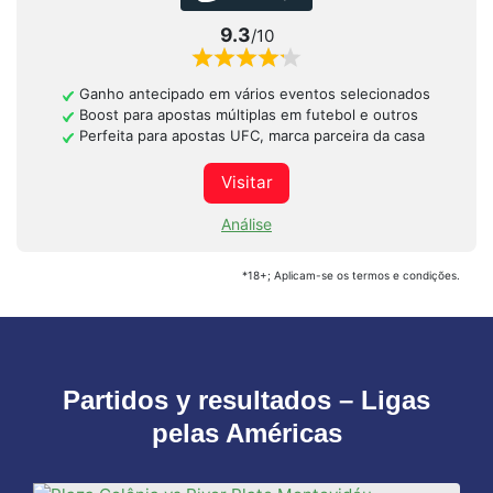
9.3
/10
Ganho antecipado em vários eventos selecionados
Boost para apostas múltiplas em futebol e outros
Perfeita para apostas UFC, marca parceira da casa
Visitar
Análise
*18+; Aplicam-se os termos e condições.
Partidos y resultados – Ligas
pelas Américas