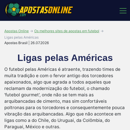
Apostas Online
Os melhores sites de apostas em futebol
Ligas pelas Américas
Apostas Brasil | 26.07.2026
Ligas pelas Américas
O futebol pelas Américas é atraente, trazendo times de
muita tradição e com o fervor antigo dos torcedores
apaixonados, algo que agrada a todos aqueles que
reclamam da modernização do futebol, o chamado
'futebol gourmet', onde não se tem mais as
arquibancadas de cimento, mas sim confortáveis
poltronas para os torcedores e consequentemente pouca
vibração das arquibancadas. Algo que não acontece em
ligas como a do Chile, do Uruguai, da Colômbia, do
Paraguai, México e outras.