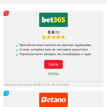
1
9.9
/10
Referência internacional em apostas legalizadas
A mais completa lista de mercados esportivos
Impressionante cardápio de modalidades e ligas
Visitar
Análise
Autorizado pela Portaria SPA/MF Nº 250, de 07/02/2025
2