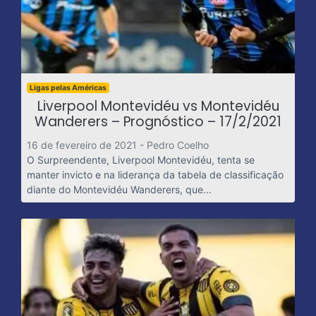
Ligas pelas Américas
Liverpool Montevidéu vs Montevidéu
Wanderers – Prognóstico – 17/2/2021
16 de fevereiro de 2021 - Pedro Coelho
O Surpreendente, Liverpool Montevidéu, tenta se
manter invicto e na liderança da tabela de classificação
diante do Montevidéu Wanderers, que...