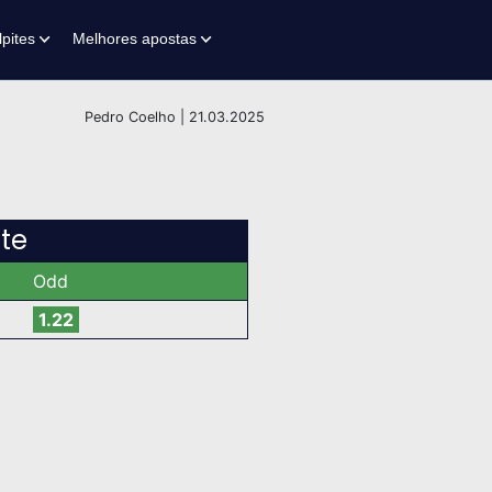
lpites
Melhores apostas
Pedro Coelho | 21.03.2025
te
Odd
1.22