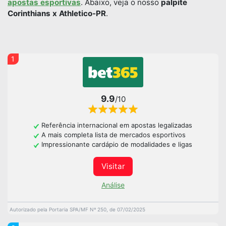
apostas esportivas
. Abaixo, veja o nosso
palpite
Corinthians x Athletico-PR
.
1
9.9
/10
Referência internacional em apostas legalizadas
A mais completa lista de mercados esportivos
Impressionante cardápio de modalidades e ligas
Visitar
Análise
Autorizado pela Portaria SPA/MF Nº 250, de 07/02/2025