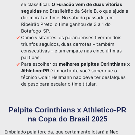
se classificar.
O Furacão vem de duas vitórias
seguidas
no Brasileirão da Série B, o que ajuda a
dar moral ao time. No sábado passado, em
Ribeirão Preto, o time ganhou de 3 a 1 do
Botafogo-SP.
Como visitantes, os paranaenses tiveram dois
triunfos seguidos, duas derrotas – também
consecutivas – e um empate nas cinco últimas
partidas.
Para escolher os
melhores palpites Corinthians x
Athletico-PR
é importante você saber que o
técnico Odair Hellmann não deve ter desfalques
de peso para escalar o time titular.
Palpite Corinthians x Athletico-PR
na Copa do Brasil 2025
Embalado pela torcida, que certamente lotará a Neo