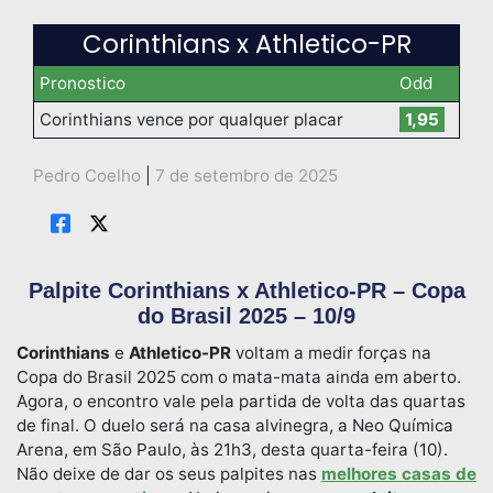
Corinthians x Athletico-PR
Pronostico
Odd
Corinthians vence por qualquer placar
1,95
Pedro Coelho
|
7 de setembro de 2025
Palpite Corinthians x Athletico-PR – Copa
do Brasil 2025 – 10/9
Corinthians
e
Athletico-PR
voltam a medir forças na
Copa do Brasil 2025 com o mata-mata ainda em aberto.
Agora, o encontro vale pela partida de volta das quartas
de final. O duelo será na casa alvinegra, a Neo Química
Arena, em São Paulo, às 21h3, desta quarta-feira (10).
Não deixe de dar os seus palpites nas
melhores casas de