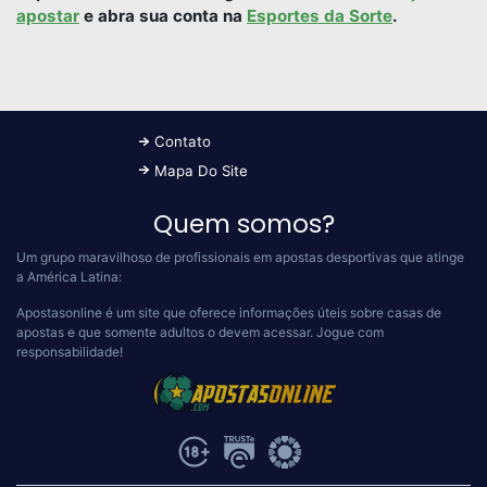
apostar
e abra sua conta na
Esportes da Sorte
.
Contato
Mapa Do Site
Quem somos?
Um grupo maravilhoso de profissionais em apostas desportivas que atinge
a América Latina:
Apostasonline é um site que oferece informações úteis sobre casas de
apostas e que somente adultos o devem acessar.
Jogue com
responsabilidade!