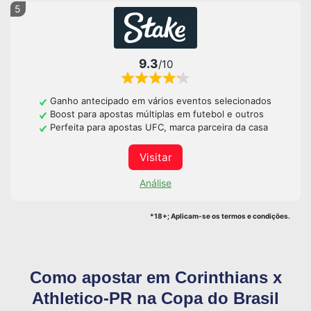
5
9.3
/10
Ganho antecipado em vários eventos selecionados
Boost para apostas múltiplas em futebol e outros
Perfeita para apostas UFC, marca parceira da casa
Visitar
Análise
*18+; Aplicam-se os termos e condições.
Como apostar em Corinthians x
Athletico-PR na Copa do Brasil