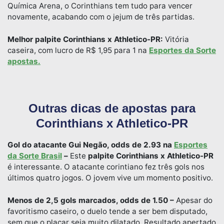
Química Arena, o Corinthians tem tudo para vencer
novamente, acabando com o jejum de três partidas.
Melhor palpite Corinthians x Athletico-PR:
Vitória
caseira, com lucro de R$ 1,95 para 1 na
Esportes da Sorte
apostas.
Outras dicas de apostas para
Corinthians x Athletico-PR
Gol do atacante Gui Negão, odds de 2.93 na
Esportes
da Sorte Brasil
–
Este
palpite Corinthians x Athletico-PR
é interessante. O atacante corintiano fez três gols nos
últimos quatro jogos. O jovem vive um momento positivo.
Menos de 2,5 gols marcados, odds de 1.50 –
Apesar do
favoritismo caseiro, o duelo tende a ser bem disputado,
sem que o placar seja muito dilatado. Resultado apertado