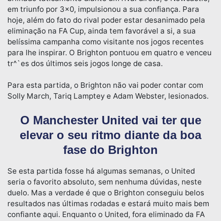
em triunfo por 3×0, impulsionou a sua confiança. Para
hoje, além do fato do rival poder estar desanimado pela
eliminação na FA Cup, ainda tem favorável a si, a sua
belíssima campanha como visitante nos jogos recentes
para lhe inspirar. O Brighton pontuou em quatro e venceu
tr^`es dos últimos seis jogos longe de casa.
Para esta partida, o Brighton não vai poder contar com
Solly March, Tariq Lamptey e Adam Webster, lesionados.
O Manchester United vai ter que
elevar o seu ritmo diante da boa
fase do Brighton
Se esta partida fosse há algumas semanas, o United
seria o favorito absoluto, sem nenhuma dúvidas, neste
duelo. Mas a verdade é que o Brighton conseguiu belos
resultados nas últimas rodadas e estará muito mais bem
confiante aqui. Enquanto o United, fora eliminado da FA