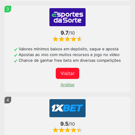
3
9.7
/10
Valores mínimos baixos em depósito, saque e aposta
Apostas ao vivo com muitos recursos e jogo no vídeo
Chance de ganhar free bets em diversas competições
Visitar
Análise
4
9.5
/10