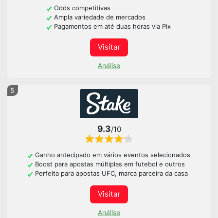
Odds competitivas
Ampla variedade de mercados
Pagamentos em até duas horas via Pix
Visitar
Análise
5
9.3
/10
Ganho antecipado em vários eventos selecionados
Boost para apostas múltiplas em futebol e outros
Perfeita para apostas UFC, marca parceira da casa
Visitar
Análise