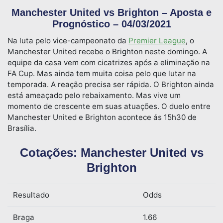
Manchester United vs Brighton – Aposta e
Prognóstico – 04/03/2021
Na luta pelo vice-campeonato da
Premier League
, o
Manchester United recebe o Brighton neste domingo. A
equipe da casa vem com cicatrizes após a eliminação na
FA Cup. Mas ainda tem muita coisa pelo que lutar na
temporada. A reação precisa ser rápida. O Brighton ainda
está ameaçado pelo rebaixamento. Mas vive um
momento de crescente em suas atuações. O duelo entre
Manchester United e Brighton acontece ás 15h30 de
Brasília.
Cotações: Manchester United vs
Brighton
Resultado
Odds
Braga
1.66