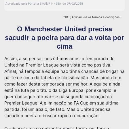
Autorizado pela Portaria SPA/MF Nº 250, de 07/02/2025
*18+; Aplicam-se os termos e condições.
O Manchester United precisa
sacudir a poeira para dar a volta por
cima
Assim, a se pensar nos últimos anos, a temporada do
United na Premier League será vista como positiva.
Afinal, há tempos a equipe não tinha chances de brigar na
parte de cima da tabela de classificação. Mas ainda tem
como fazer desta temporada ser melhor. A equipe ainda
está na luta pelo título da Liga Europa, por exemplo, e
quer conseguir afirmar-se na segunda colocação da
Premier League. A eliminação na FA Cup em sua última
partida, foi um abalo, de fato. Mas o United precisa
sacudir a poeira e buscar rápida recuperação.
O adversário a se enfrentar nesta tarde, em teoria,