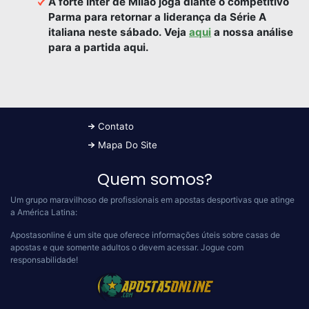
A forte Inter de Milão joga diante o competitivo
Parma para retornar a liderança da Série A
italiana neste sábado. Veja
aqui
a nossa análise
para a partida aqui.
Contato
Mapa Do Site
Quem somos?
Um grupo maravilhoso de profissionais em apostas desportivas que atinge
a América Latina:
Apostasonline é um site que oferece informações úteis sobre casas de
apostas e que somente adultos o devem acessar.
Jogue com
responsabilidade!