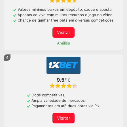
Valores mínimos baixos em depósito, saque e aposta
Apostas ao vivo com muitos recursos e jogo no vídeo
Chance de ganhar free bets em diversas competições
Visitar
Análise
4
9.5
/10
Odds competitivas
Ampla variedade de mercados
Pagamentos em até duas horas via Pix
Visitar