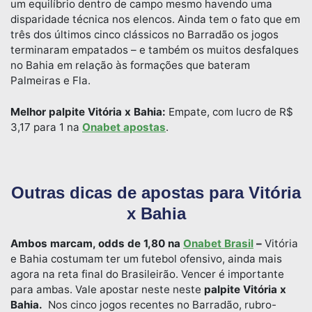
um equilíbrio dentro de campo mesmo havendo uma
disparidade técnica nos elencos. Ainda tem o fato que em
três dos últimos cinco clássicos no Barradão os jogos
terminaram empatados – e também os muitos desfalques
no Bahia em relação às formações que bateram
Palmeiras e Fla.
Melhor palpite Vitória x Bahia:
Empate, com lucro de R$
3,17 para 1 na
Onabet apostas
.
Outras dicas de apostas para Vitória
x Bahia
Ambos marcam, odds de 1,80 na
Onabet Brasil
–
Vitória
e Bahia costumam ter um futebol ofensivo, ainda mais
agora na reta final do Brasileirão. Vencer é importante
para ambas. Vale apostar neste neste
palpite Vitória x
Bahia.
Nos cinco jogos recentes no Barradão, rubro-