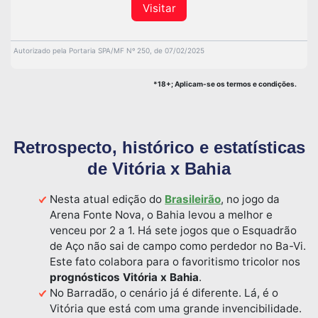
Visitar
Autorizado pela Portaria SPA/MF Nº 250, de 07/02/2025
*18+; Aplicam-se os termos e condições.
Retrospecto, histórico e estatísticas
de Vitória x Bahia
Nesta atual edição do
Brasileirão
, no jogo da
Arena Fonte Nova, o Bahia levou a melhor e
venceu por 2 a 1. Há sete jogos que o Esquadrão
de Aço não sai de campo como perdedor no Ba-Vi.
Este fato colabora para o favoritismo tricolor nos
prognósticos Vitória x Bahia
.
No Barradão, o cenário já é diferente. Lá, é o
Vitória que está com uma grande invencibilidade.