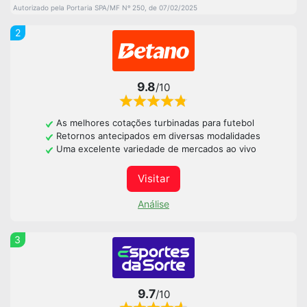
Autorizado pela Portaria SPA/MF Nº 250, de 07/02/2025
2
9.8
/10
As melhores cotações turbinadas para futebol
Retornos antecipados em diversas modalidades
Uma excelente variedade de mercados ao vivo
Visitar
Análise
3
9.7
/10