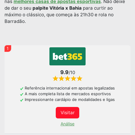
nas
melhores casas de apostas esportivas
. Não deixe
de dar o seu
palpite Vitória x Bahia
para curtir ao
máximo o clássico, que começa às 21h30 e rola no
Barradão.
1
9.9
/10
Referência internacional em apostas legalizadas
A mais completa lista de mercados esportivos
Impressionante cardápio de modalidades e ligas
Visitar
Análise