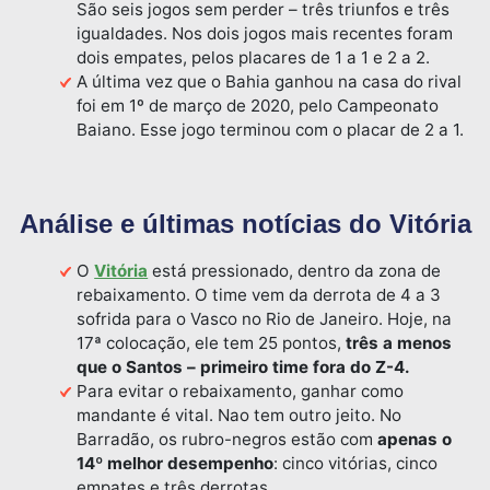
São seis jogos sem perder – três triunfos e três
igualdades. Nos dois jogos mais recentes foram
dois empates, pelos placares de 1 a 1 e 2 a 2.
A última vez que o Bahia ganhou na casa do rival
foi em 1º de março de 2020, pelo Campeonato
Baiano. Esse jogo terminou com o placar de 2 a 1.
Análise e últimas notícias do Vitória
O
Vitória
está pressionado, dentro da zona de
rebaixamento. O time vem da derrota de 4 a 3
sofrida para o Vasco no Rio de Janeiro. Hoje, na
17ª colocação, ele tem 25 pontos,
três a menos
que o Santos – primeiro time fora do Z-4.
Para evitar o rebaixamento, ganhar como
mandante é vital. Nao tem outro jeito. No
Barradão, os rubro-negros estão com
apenas o
14º melhor desempenho
: cinco vitórias, cinco
empates e três derrotas.