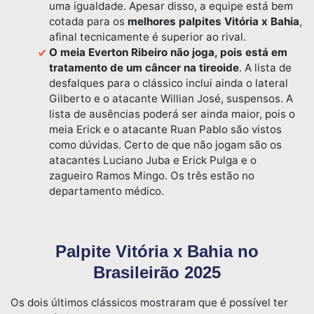
uma igualdade. Apesar disso, a equipe está bem
cotada para os
melhores palpites Vitória x Bahia
,
afinal tecnicamente é superior ao rival.
O meia Everton Ribeiro não joga, pois está em
tratamento de um câncer na tireoide
. A lista de
desfalques para o clássico inclui ainda o lateral
Gilberto e o atacante Willian José, suspensos. A
lista de ausências poderá ser ainda maior, pois o
meia Erick e o atacante Ruan Pablo são vistos
como dúvidas. Certo de que não jogam são os
atacantes Luciano Juba e Erick Pulga e o
zagueiro Ramos Mingo. Os três estão no
departamento médico.
Palpite Vitória x Bahia no
Brasileirão 2025
Os dois últimos clássicos mostraram que é possível ter