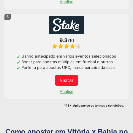
Análise
5
9.3
/10
Ganho antecipado em vários eventos selecionados
Boost para apostas múltiplas em futebol e outros
Perfeita para apostas UFC, marca parceira da casa
Visitar
Análise
*18+; Aplicam-se os termos e condições.
Como apostar em Vitória x Bahia
no