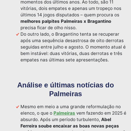
momentos dos últimos anos. Ao todo, são 11
vitórias, dois empates e apenas um tropeço nos
últimos 14 jogos disputados – quem procura os
melhores palpites Palmeiras x Bragantino
precisa ficar de olho nisso.
Do outro lado, o Bragantino tenta se recuperar
após uma sequência desastrosa de oito derrotas
seguidas entre julho e agosto. O momento atual é
bem instável: duas vitórias, duas derrotas e três
empates nas últimas sete apresentações.
Análise e últimas notícias do
Palmeiras
Mesmo em meio a uma grande reformulação no
elenco, o que o
Palmeiras
vem fazendo em 2025 é
absurdo. Após um período turbulento,
Abel
Ferreira soube encaixar as boas novas peças