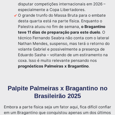
disputar competições internacionais em 2026 –
especialmente a Copa Libertadores.
O grande trunfo do Massa Bruta para o embate
desta quarta está na parte física. Enquanto o
Palestra atuou no fim de semana,
o Bragantino
teve 11 dias de preparação para este duelo
. O
técnico Fernando Seabra não conta com o lateral
Nathan Mendes, suspenso, mas terá o retorno do
volante Gabriel e possivelmente a presença de
Eduardo Sasha – voltando de um estiramento na
coxa. Isso é muito relevante pensando nos
prognósticos Palmeiras x Bragantino
.
Palpite Palmeiras x Bragantino no
Brasileirão 2025
Embora a parte física seja um fator aqui, fica difícil confiar
em um Bragantino que conquistou apenas um dos últimos