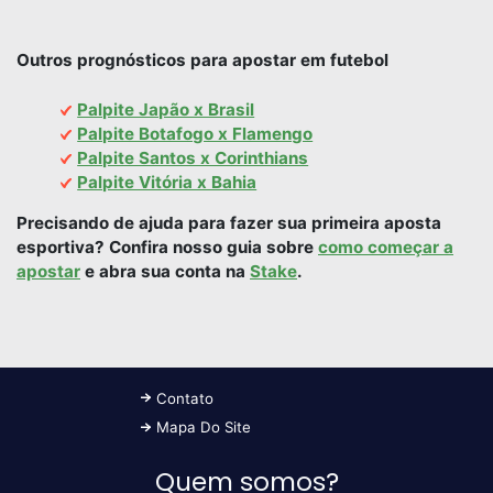
Outros prognósticos para apostar em futebol
Palpite Japão x Brasil
Palpite Botafogo x Flamengo
Palpite Santos x Corinthians
Palpite Vitória x Bahia
Precisando de ajuda para fazer sua primeira aposta
esportiva? Confira nosso guia sobre
como começar a
apostar
e abra sua conta na
Stake
.
Contato
Mapa Do Site
Quem somos?