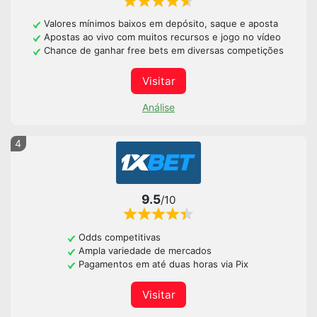
Valores mínimos baixos em depósito, saque e aposta
Apostas ao vivo com muitos recursos e jogo no vídeo
Chance de ganhar free bets em diversas competições
Visitar
Análise
4
9.5
/10
Odds competitivas
Ampla variedade de mercados
Pagamentos em até duas horas via Pix
Visitar