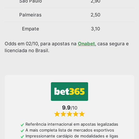
São Paulo
2,90
Palmeiras
2,50
Empate
3,10
Odds em 02/10, para apostas na
Onabet
, casa segura e
licenciada no Brasil.
9.9
/10
Referência internacional em apostas legalizadas
A mais completa lista de mercados esportivos
Impressionante cardápio de modalidades e ligas