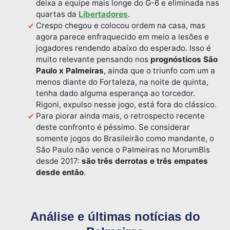
deixa a equipe mais longe do G-6 e eliminada nas
quartas da
Libertadores
.
Crespo chegou e colocou ordem na casa, mas
agora parece enfraquecido em meio a lesões e
jogadores rendendo abaixo do esperado. Isso é
muito relevante pensando nos
prognósticos São
Paulo x Palmeiras
, ainda que o triunfo com um a
menos diante do Fortaleza, na noite de quinta,
tenha dado alguma esperança ao torcedor.
Rigoni, expulso nesse jogo, está fora do clássico.
Para piorar ainda mais, o retrospecto recente
deste confronto é péssimo. Se considerar
somente jogos do Brasileirão como mandante, o
São Paulo não vence o Palmeiras no MorumBis
desde 2017:
são três derrotas e três empates
desde então
.
Análise e últimas notícias do