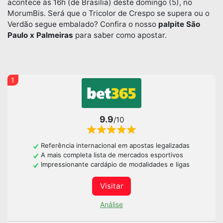
acontece às 16h
(de Brasília)
deste domingo (5), no
MorumBis. Será que o Tricolor de Crespo se supera ou o
Verdão segue embalado? Confira o nosso
palpite São
Paulo x Palmeiras
para saber como apostar.
1
9.9
/10
Referência internacional em apostas legalizadas
A mais completa lista de mercados esportivos
Impressionante cardápio de modalidades e ligas
Visitar
Análise