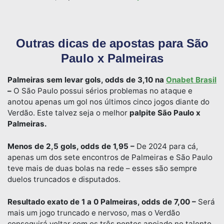
Outras dicas de apostas para São
Paulo x Palmeiras
Palmeiras sem levar gols, odds de 3,10 na
Onabet Brasil
–
O São Paulo possui sérios problemas no ataque e
anotou apenas um gol nos últimos cinco jogos diante do
Verdão. Este talvez seja o melhor
palpite São Paulo x
Palmeiras.
Menos de 2,5 gols, odds de 1,95 –
De 2024 para cá,
apenas um dos sete encontros de Palmeiras e São Paulo
teve mais de duas bolas na rede – esses são sempre
duelos truncados e disputados.
Resultado exato de 1 a 0 Palmeiras, odds de 7,00 –
Será
mais um jogo truncado e nervoso, mas o Verdão
conseguirá voltar com os três pontos apoiado no talento