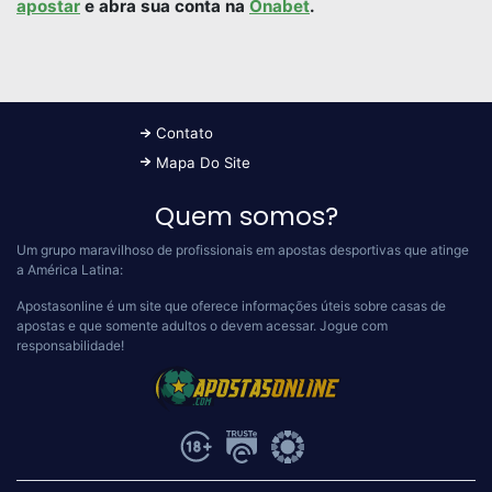
apostar
e abra sua conta na
Onabet
.
Contato
Mapa Do Site
Quem somos?
Um grupo maravilhoso de profissionais em apostas desportivas que atinge
a América Latina:
Apostasonline é um site que oferece informações úteis sobre casas de
apostas e que somente adultos o devem acessar.
Jogue com
responsabilidade!