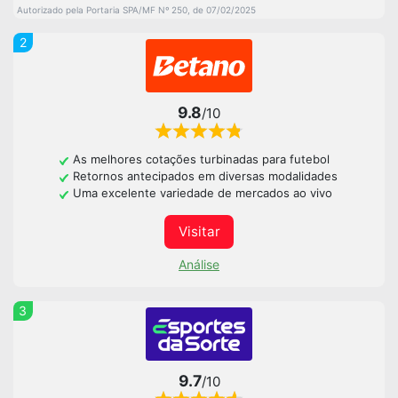
Autorizado pela Portaria SPA/MF Nº 250, de 07/02/2025
2
9.8
/10
As melhores cotações turbinadas para futebol
Retornos antecipados em diversas modalidades
Uma excelente variedade de mercados ao vivo
Visitar
Análise
3
9.7
/10