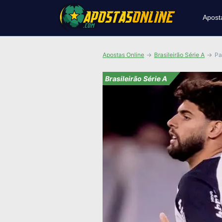
Apost
Apostas Online
Brasileirão Série A
Pa
Brasileirão Série A