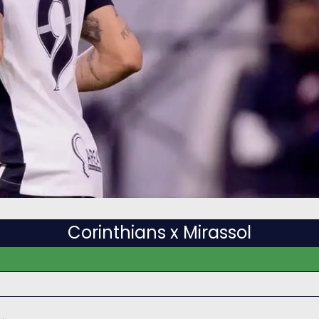
Corinthians x Mirassol