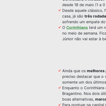
desde 18 de maio (1 a 0
Desde aquele clássico, 
casa, já são
três rodad
sofrendo um empate do I
O
Corinthians
terá um r
no meio de semana. Fica
Júnior não vai estar à 
Ainda que os
melhores p
preciso destacar que o 
somente um dos últimos
Enquanto o Corinthians 
Bragantino. Nos dois úl
boas alternativas,
marca
Para pontuar na capital