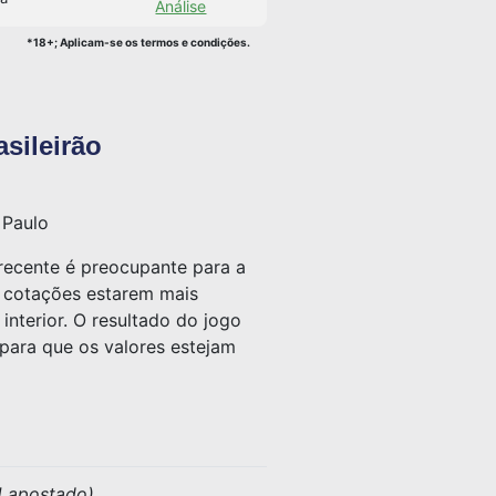
Análise
*18+; Aplicam-se os termos e condições.
asileirão
 Paulo
e recente é preocupante para a
as cotações estarem mais
nterior. O resultado do jogo
 para que os valores estejam
1 apostado)