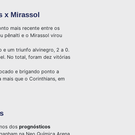
s x Mirassol
nto mais recente entre os
u pênalti e o Mirassol virou
e um triunfo alvinegro, 2 a 0.
l. No total, foram dez vitórias
locado e brigando ponto a
a mais que o Corinthians, em
ns
amos dos
prognósticos
o ganham na Neo Química Arena