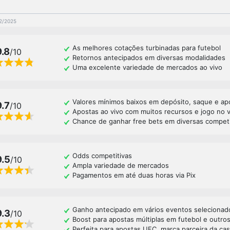
02/2025
As melhores cotações turbinadas para futebol
9.8
/10
Retornos antecipados em diversas modalidades
Uma excelente variedade de mercados ao vivo
Valores mínimos baixos em depósito, saque e ap
9.7
/10
Apostas ao vivo com muitos recursos e jogo no 
Chance de ganhar free bets em diversas compet
Odds competitivas
9.5
/10
Ampla variedade de mercados
Pagamentos em até duas horas via Pix
Ganho antecipado em vários eventos selecionad
9.3
/10
Boost para apostas múltiplas em futebol e outro
Perfeita para apostas UFC, marca parceira da ca