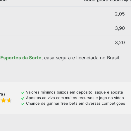
2,05
3,90
3,20
a
Esportes da Sorte
, casa segura e licenciada no Brasil.
Valores mínimos baixos em depósito, saque e aposta
/10
Apostas ao vivo com muitos recursos e jogo no vídeo
Chance de ganhar free bets em diversas competições