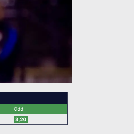
Odd
3,20