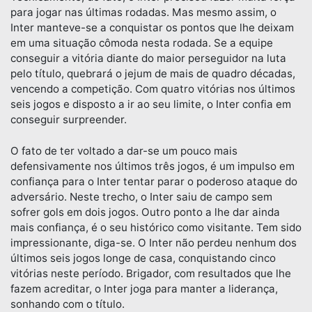
para jogar nas últimas rodadas. Mas mesmo assim, o
Inter manteve-se a conquistar os pontos que lhe deixam
em uma situação cômoda nesta rodada. Se a equipe
conseguir a vitória diante do maior perseguidor na luta
pelo título, quebrará o jejum de mais de quadro décadas,
vencendo a competição. Com quatro vitórias nos últimos
seis jogos e disposto a ir ao seu limite, o Inter confia em
conseguir surpreender.
O fato de ter voltado a dar-se um pouco mais
defensivamente nos últimos três jogos, é um impulso em
confiança para o Inter tentar parar o poderoso ataque do
adversário. Neste trecho, o Inter saiu de campo sem
sofrer gols em dois jogos. Outro ponto a lhe dar ainda
mais confiança, é o seu histórico como visitante. Tem sido
impressionante, diga-se. O Inter não perdeu nenhum dos
últimos seis jogos longe de casa, conquistando cinco
vitórias neste período. Brigador, com resultados que lhe
fazem acreditar, o Inter joga para manter a liderança,
sonhando com o título.