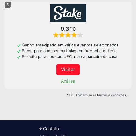
5
9.3
/10
Ganho antecipado em vários eventos selecionados
Boost para apostas múltiplas em futebol e outros
Perfeita para apostas UFC, marca parceira da casa
Visitar
Análise
*18+; Aplicam-se os termos e condições.
Contato