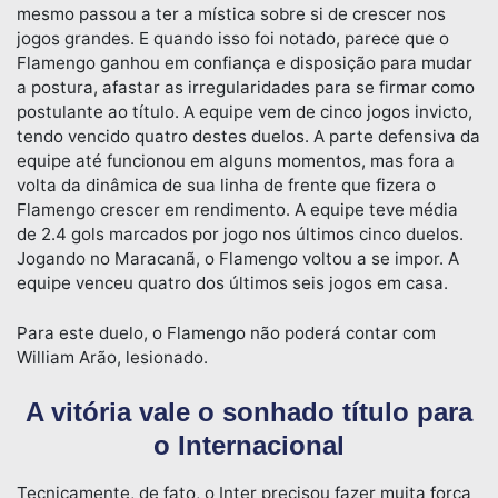
mesmo passou a ter a mística sobre si de crescer nos
jogos grandes. E quando isso foi notado, parece que o
Flamengo ganhou em confiança e disposição para mudar
a postura, afastar as irregularidades para se firmar como
postulante ao título. A equipe vem de cinco jogos invicto,
tendo vencido quatro destes duelos. A parte defensiva da
equipe até funcionou em alguns momentos, mas fora a
volta da dinâmica de sua linha de frente que fizera o
Flamengo crescer em rendimento. A equipe teve média
de 2.4 gols marcados por jogo nos últimos cinco duelos.
Jogando no Maracanã, o Flamengo voltou a se impor. A
equipe venceu quatro dos últimos seis jogos em casa.
Para este duelo, o Flamengo não poderá contar com
William Arão, lesionado.
A vitória vale o sonhado título para
o Internacional
Tecnicamente, de fato, o Inter precisou fazer muita força