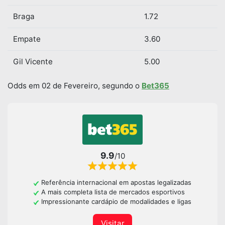
Braga
1.72
Empate
3.60
Gil Vicente
5.00
Odds em 02 de Fevereiro, segundo o
Bet365
9.9
/10
Referência internacional em apostas legalizadas
A mais completa lista de mercados esportivos
Impressionante cardápio de modalidades e ligas
Visitar