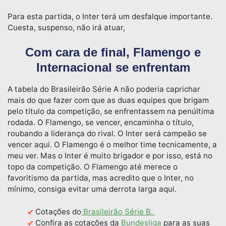
Para esta partida, o Inter terá um desfalque importante.
Cuesta, suspenso, não irá atuar,
Com cara de final, Flamengo e
Internacional se enfrentam
A tabela do Brasileirão Série A não poderia caprichar
mais do que fazer com que as duas equipes que brigam
pelo título da competição, se enfrentassem na penúltima
rodada. O Flamengo, se vencer, encaminha o título,
roubando a liderança do rival. O Inter será campeão se
vencer aqui. O Flamengo é o melhor time tecnicamente, a
meu ver. Mas o Inter é muito brigador e por isso, está no
topo da competição. O Flamengo até merece o
favoritismo da partida, mas acredito que o Inter, no
mínimo, consiga evitar uma derrota larga aqui.
Cotações do
Brasileirão Série B.
Confira as cotações da
Bundesliga
para as suas