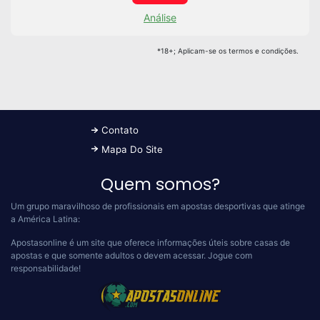
Análise
*18+; Aplicam-se os termos e condições.
Contato
Mapa Do Site
Quem somos?
Um grupo maravilhoso de profissionais em apostas desportivas que atinge
a América Latina:
Apostasonline é um site que oferece informações úteis sobre casas de
apostas e que somente adultos o devem acessar.
Jogue com
responsabilidade!