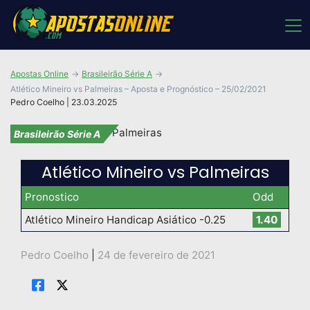
Apostas Online
Brasileirão Série A
Atlético Mineiro vs Palmeiras – Aposta e Prognóstico – 25/02/2021
Pedro Coelho | 23.03.2025
Brasileirão Série A
Atlético Mineiro vs Palmeiras
Pronostico
Odd
Atlético Mineiro Handicap Asiático -0.25
1.40
Pedro Coelho
|
24 de fevereiro de 2021