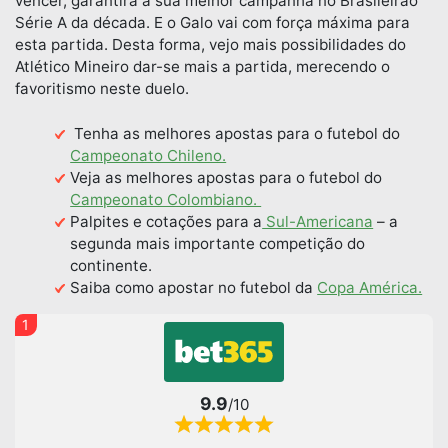
vencer, garantirá a sua melhor campanha no Brasileirão
Série A da década. E o Galo vai com força máxima para
esta partida. Desta forma, vejo mais possibilidades do
Atlético Mineiro dar-se mais a partida, merecendo o
favoritismo neste duelo.
Tenha as melhores apostas para o futebol do
Campeonato Chileno.
Veja as melhores apostas para o futebol do
Campeonato Colombiano.
Palpites e cotações para a
Sul-Americana
– a
segunda mais importante competição do
continente.
Saiba como apostar no futebol da
Copa América.
1
9.9
/10