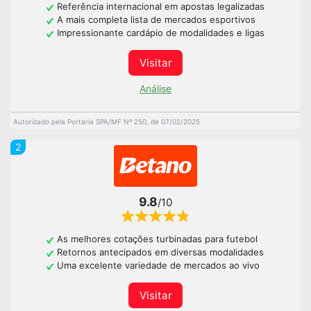
Referência internacional em apostas legalizadas
A mais completa lista de mercados esportivos
Impressionante cardápio de modalidades e ligas
Visitar
Análise
Autorizado pela Portaria SPA/MF Nº 250, de 07/02/2025
2
9.8
/10
As melhores cotações turbinadas para futebol
Retornos antecipados em diversas modalidades
Uma excelente variedade de mercados ao vivo
Visitar