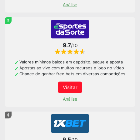
Análise
3
9.7
/10
Valores mínimos baixos em depósito, saque e aposta
Apostas ao vivo com muitos recursos e jogo no vídeo
Chance de ganhar free bets em diversas competições
Visitar
Análise
4
9.5
/10