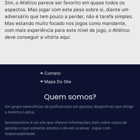
Sim, o Atlético parece ser favorito em quase todos os
aspectos. Mas jogar com este peso sobre si, diante um
adversário que tem pouco a perder, não é tarefa simples.
Mas estando muito focado nos jogos como mandante,
com mais experiência para este nível de jogo, o Atlético
deve conseguir a vitória aqui.
Contato
Mapa Do Site
Quem somos?
Um grupo maravilhoso de profissionais em apostas desportivas que atinge
a América Latina:
Apostasonline é um site que oferece informações úteis sobre casas de
apostas e que somente adultos o devem acessar.
Jogue com
responsabilidade!