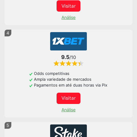
Visitar
Análise
4
9.5
/10
Odds competitivas
Ampla variedade de mercados
Pagamentos em até duas horas via Pix
Visitar
Análise
5