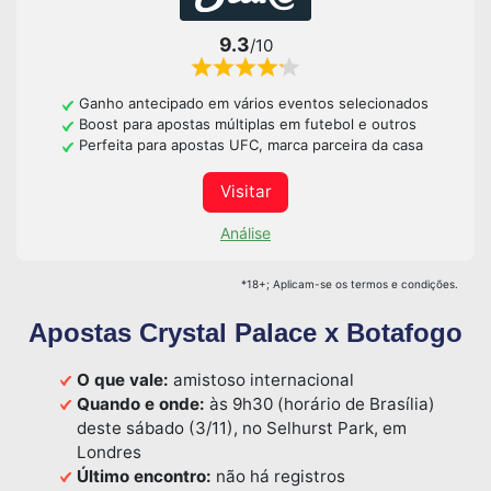
9.3
/10
Ganho antecipado em vários eventos selecionados
Boost para apostas múltiplas em futebol e outros
Perfeita para apostas UFC, marca parceira da casa
Visitar
Análise
*18+; Aplicam-se os termos e condições.
Apostas Crystal Palace x Botafogo
O que vale:
amistoso internacional
Quando e onde:
às 9h30 (horário de Brasília)
deste sábado (3/11), no Selhurst Park, em
Londres
Último encontro:
não há registros