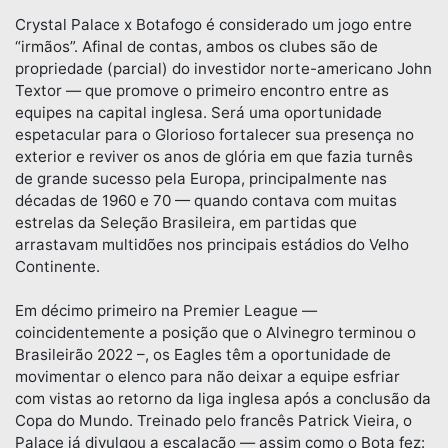
Crystal Palace x Botafogo é considerado um jogo entre
“irmãos”. Afinal de contas, ambos os clubes são de
propriedade (parcial) do investidor norte-americano John
Textor — que promove o primeiro encontro entre as
equipes na capital inglesa. Será uma oportunidade
espetacular para o Glorioso fortalecer sua presença no
exterior e reviver os anos de glória em que fazia turnês
de grande sucesso pela Europa, principalmente nas
décadas de 1960 e 70 — quando contava com muitas
estrelas da Seleção Brasileira, em partidas que
arrastavam multidões nos principais estádios do Velho
Continente.
Em décimo primeiro na Premier League —
coincidentemente a posição que o Alvinegro terminou o
Brasileirão 2022 –, os Eagles têm a oportunidade de
movimentar o elenco para não deixar a equipe esfriar
com vistas ao retorno da liga inglesa após a conclusão da
Copa do Mundo. Treinado pelo francês Patrick Vieira, o
Palace já divulgou a escalação — assim como o Bota fez: