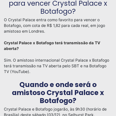
para vencer Crystal Palace x
Botafogo?
O Crystal Palace entra como favorito para vencer o
Botafogo, com cota de R$ 1,82 para cada real, em jogo
amistoso em Londres.
Crystal Palace x Botafogo terá transmissão da TV
aberta?
Sim. O amistoso internacional Crystal Palace x Botafogo
terá transmissão na TV aberta pelo SBT e na Botafogo
TV (YouTube).
Quando e onde será o
amistoso
Crystal Palace x
Botafogo
?
Crystal Palace e Botafogo jogarão, às
9h30 (horário de
Brasília) deste sábado (03/12), no Selhurst Park.