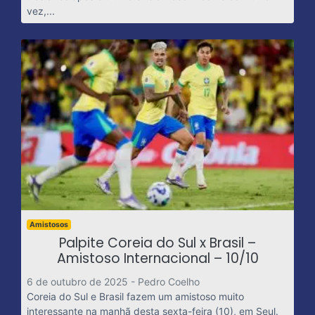
vez,...
Amistosos
Palpite Coreia do Sul x Brasil –
Amistoso Internacional – 10/10
6 de outubro de 2025 - Pedro Coelho
Coreia do Sul e Brasil fazem um amistoso muito
interessante na manhã desta sexta-feira (10), em Seul.