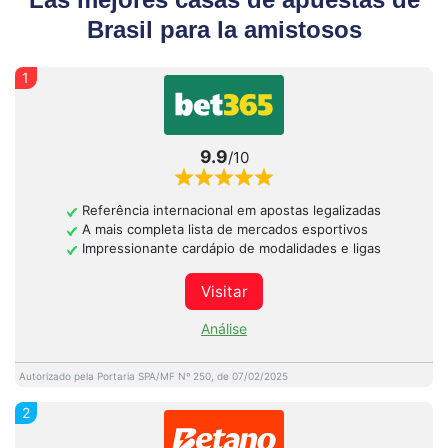
Brasil para la amistosos
1
9.9
/10
Referência internacional em apostas legalizadas
A mais completa lista de mercados esportivos
Impressionante cardápio de modalidades e ligas
Visitar
Análise
Autorizado pela Portaria SPA/MF Nº 250, de 07/02/2025
2