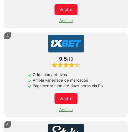
Visitar
Análise
4
9.5
/10
Odds competitivas
Ampla variedade de mercados
Pagamentos em até duas horas via Pix
Visitar
Análise
5