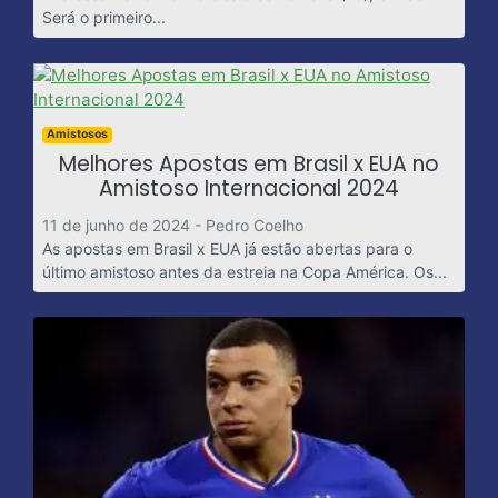
Será o primeiro...
Amistosos
Melhores Apostas em Brasil x EUA no
Amistoso Internacional 2024
11 de junho de 2024 - Pedro Coelho
As apostas em Brasil x EUA já estão abertas para o
último amistoso antes da estreia na Copa América. Os...