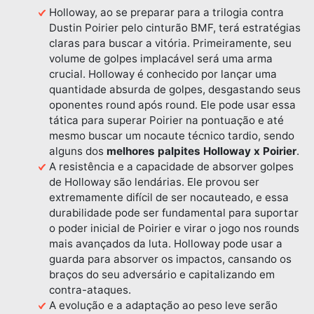
Holloway, ao se preparar para a trilogia contra
Dustin Poirier pelo cinturão BMF, terá estratégias
claras para buscar a vitória. Primeiramente, seu
volume de golpes implacável será uma arma
crucial. Holloway é conhecido por lançar uma
quantidade absurda de golpes, desgastando seus
oponentes round após round. Ele pode usar essa
tática para superar Poirier na pontuação e até
mesmo buscar um nocaute técnico tardio, sendo
alguns dos
melhores palpites Holloway x Poirier
.
A resistência e a capacidade de absorver golpes
de Holloway são lendárias. Ele provou ser
extremamente difícil de ser nocauteado, e essa
durabilidade pode ser fundamental para suportar
o poder inicial de Poirier e virar o jogo nos rounds
mais avançados da luta. Holloway pode usar a
guarda para absorver os impactos, cansando os
braços do seu adversário e capitalizando em
contra-ataques.
A evolução e a adaptação ao peso leve serão