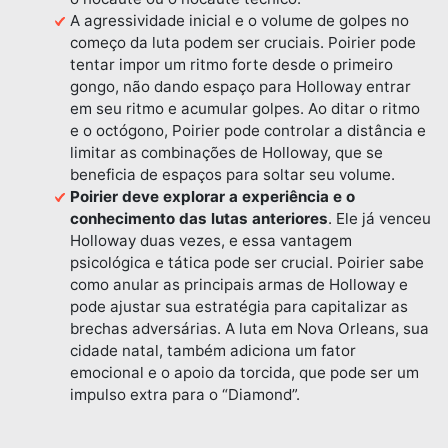
A agressividade inicial e o volume de golpes no
começo da luta podem ser cruciais. Poirier pode
tentar impor um ritmo forte desde o primeiro
gongo, não dando espaço para Holloway entrar
em seu ritmo e acumular golpes. Ao ditar o ritmo
e o octógono, Poirier pode controlar a distância e
limitar as combinações de Holloway, que se
beneficia de espaços para soltar seu volume.
Poirier deve explorar a experiência e o
conhecimento das lutas anteriores
. Ele já venceu
Holloway duas vezes, e essa vantagem
psicológica e tática pode ser crucial. Poirier sabe
como anular as principais armas de Holloway e
pode ajustar sua estratégia para capitalizar as
brechas adversárias. A luta em Nova Orleans, sua
cidade natal, também adiciona um fator
emocional e o apoio da torcida, que pode ser um
impulso extra para o “Diamond”.