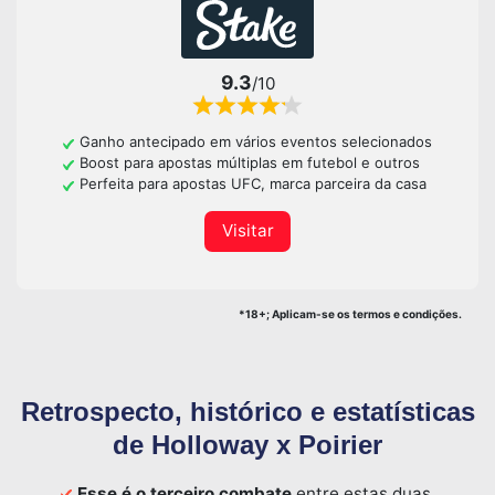
9.3
/10
Ganho antecipado em vários eventos selecionados
Boost para apostas múltiplas em futebol e outros
Perfeita para apostas UFC, marca parceira da casa
Visitar
*18+; Aplicam-se os termos e condições.
Retrospecto, histórico e estatísticas
de Holloway x Poirier
Esse é o terceiro combate
entre estas duas