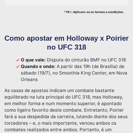
*18+; Aplicam-se os termos e condições.
Como apostar em
Holloway x Poirier
no UFC 318
O que vale:
Disputa do cinturão BMF no UFC 318
Quando e onde:
A partir das 19h (de Brasília) de
sábado (19/7), no Smoothie King Center, em Nova
Orleans
As casas de apostas indicam um combate bastante
equilibrado na luta principal do UFC 318, mas Holloway,
em melhor forma e num momento superior, é apontado
como ligeiro favorito deste combate. Entretanto, Poirier
fará a sua despedida da carreira, lutando diante dos seus
torcedores – e, o mais importante, venceu ambos os
combates realizados entre ambos. Portanto, é um