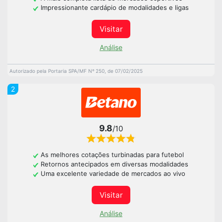
Impressionante cardápio de modalidades e ligas
Visitar
Análise
Autorizado pela Portaria SPA/MF Nº 250, de 07/02/2025
2
9.8
/10
As melhores cotações turbinadas para futebol
Retornos antecipados em diversas modalidades
Uma excelente variedade de mercados ao vivo
Visitar
Análise