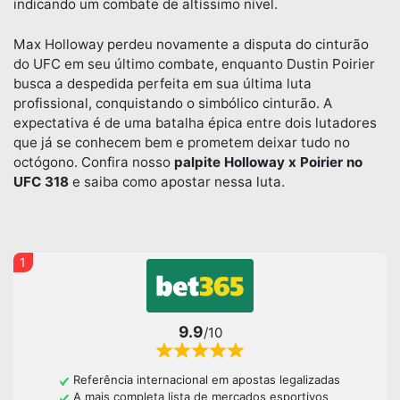
indicando um combate de altíssimo nível.
Max Holloway perdeu novamente a disputa do cinturão
do UFC em seu último combate, enquanto Dustin Poirier
busca a despedida perfeita em sua última luta
profissional, conquistando o simbólico cinturão. A
expectativa é de uma batalha épica entre dois lutadores
que já se conhecem bem e prometem deixar tudo no
octógono. Confira nosso
palpite Holloway x Poirier no
UFC 318
e saiba como apostar nessa luta.
1
9.9
/10
Referência internacional em apostas legalizadas
A mais completa lista de mercados esportivos