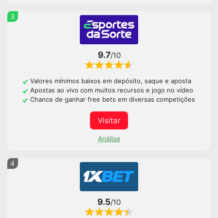
3
9.7
/10
Valores mínimos baixos em depósito, saque e aposta
Apostas ao vivo com muitos recursos e jogo no vídeo
Chance de ganhar free bets em diversas competições
Visitar
Análise
4
9.5
/10