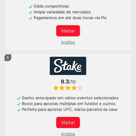
Odds competitivas
Ampla variedade de mercados
Pagamentos em até duas horas via Pix
Visitar
Análise
5
9.3
/10
Ganho antecipado em vários eventos selecionados
Boost para apostas múltiplas em futebol e outros
Perfeita para apostas UFC, marca parceira da casa
Visitar
Análise