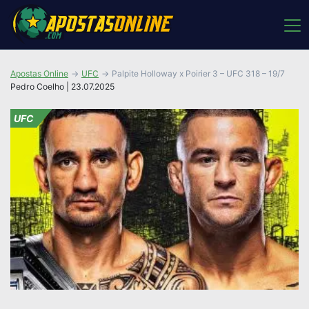
Apostas Online
UFC
Palpite Holloway x Poirier 3 – UFC 318 – 19/7
Pedro Coelho | 23.07.2025
UFC