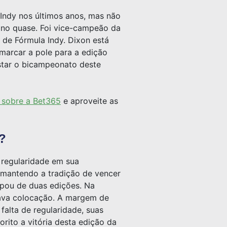
 Indy nos últimos anos, mas não
u no quase. Foi vice-campeão da
e Fórmula Indy. Dixon está
 marcar a pole para a edição
istar o bicampeonato deste
 sobre a Bet365
e aproveite as
?
 regularidade em sua
 mantendo a tradição de vencer
ipou de duas edições. Na
itava colocação. A margem de
falta de regularidade, suas
rito a vitória desta edição da