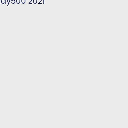
Indy500 2021