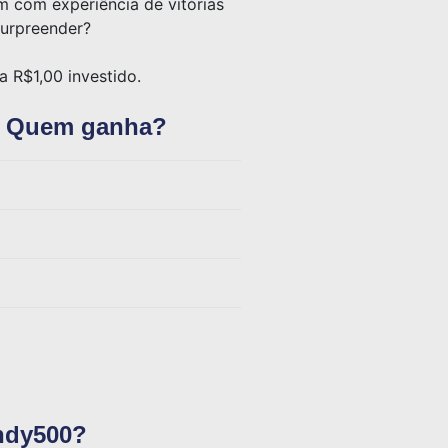
um com experiência de vitórias
surpreender?
a R$1,00 investido.
 – Quem ganha?
Indy500?