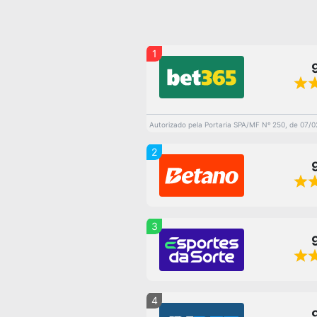
1
Autorizado pela Portaria SPA/MF Nº 250, de 07/
2
3
4