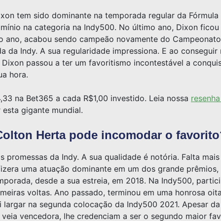
Dixon tem sido dominante na temporada regular da Fórmula
mínio na categoria na Indy500. No último ano, Dixon fico
do ano, acabou sendo campeão novamente do Campeonato d
a da Indy. A sua regularidade impressiona. E ao conseguir
 Dixon passou a ter um favoritismo incontestável a conqu
ua hora.
4,33 na Bet365 a cada R$1,00 investido. Leia nossa
resenha
 esta gigante mundial.
Colton Herta pode incomodar o favorito
 promessas da Indy. A sua qualidade é notória. Falta mais
fizera uma atuação dominante em um dos grande prêmios,
porada, desde a sua estreia, em 2018. Na Indy500, partic
primeiras voltas. Ano passado, terminou em uma honrosa o
i largar na segunda colocação da Indy500 2021. Apesar da 
 veia vencedora, lhe credenciam a ser o segundo maior favo