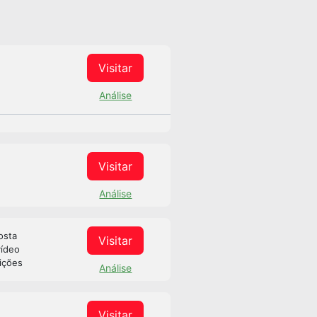
Visitar
Análise
Visitar
Análise
osta
Visitar
vídeo
ições
Análise
Visitar