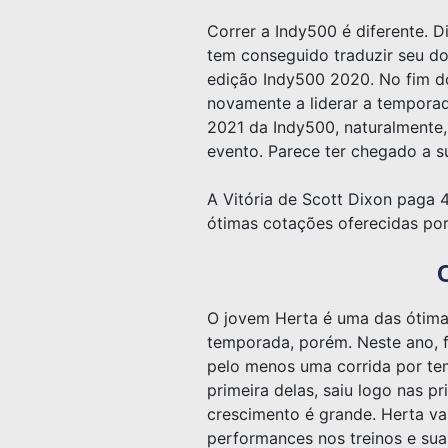
Correr a Indy500 é diferente. 
tem conseguido traduzir seu do
edição Indy500 2020. No fim 
novamente a liderar a temporad
2021 da Indy500, naturalmente,
evento. Parece ter chegado a s
A Vitória de Scott Dixon paga 
ótimas cotações oferecidas por
O jovem Herta é uma das ótimas
temporada, porém. Neste ano, 
pelo menos uma corrida por tem
primeira delas, saiu logo nas 
crescimento é grande. Herta va
performances nos treinos e sua