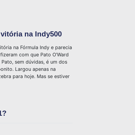
vitória na Indy500
ória na Fórmula Indy e parecia
s fizeram com que Pato O’Ward
 Pato, sem dúvidas, é um dos
bonito. Largou apenas na
ebra para hoje. Mas se estiver
1?