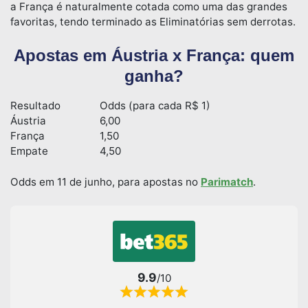
a França é naturalmente cotada como uma das grandes
favoritas, tendo terminado as Eliminatórias sem derrotas.
Apostas em Áustria x França: quem
ganha?
Resultado
Odds (para cada R$ 1)
Áustria
6,00
França
1,50
Empate
4,50
Odds em 11 de junho, para apostas no
Parimatch
.
9.9
/10