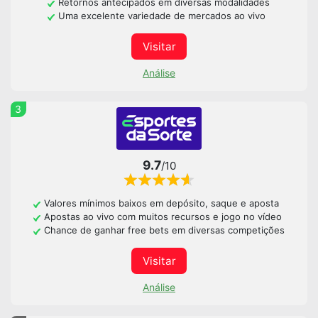
Retornos antecipados em diversas modalidades
Uma excelente variedade de mercados ao vivo
Visitar
Análise
3
9.7
/10
Valores mínimos baixos em depósito, saque e aposta
Apostas ao vivo com muitos recursos e jogo no vídeo
Chance de ganhar free bets em diversas competições
Visitar
Análise