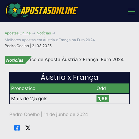
Apostas Online
Notícias
Melhores Apostas em Áustria x França na Euro 2024
Pedro Coelho | 21.03.2025
Notícias
Áustria x França
Pronostico
Odd
Mais de 2,5 gols
1,66
Pedro Coelho
|
11 de junho de 2024