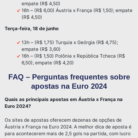
empate (R$ 4,50)
16h – (R$ 6,00) Áustria x França (R$ 1,50); empate
(R$ 4,50)
Terça-feira, 18 de junho
13h – (R$ 1,75) Turquia x Geórgia (R$ 4,75);
empate (R$ 3,60)
16h – (R$ 1,50) Polônia x República Tcheca (R$
6,50); empate (R$ 4,20)
FAQ – Perguntas frequentes sobre
apostas na Euro
2024
Quais as principais apostas em Áustria x França na
Euro 2024?
Os sites de apostas oferecem dezenas de opções de
Áustria x França na Euro 2024. A melhor dica de aposta é
para acontecerem mais de 2,5 gols na partida, com lucro