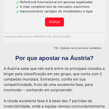
Referência internacional em apostas legalizadas
A mais completa lista de mercados esportivos
Impressionante cardápio de modalidades e ligas
Visitar
Autorizado pela Portaria SPA/MF Nº 250, de 07/02/2025
*18+; Aplicam-se os termos e condições.
Por que apostar na Áustria?
A Áustria sabe que não está entre os principais cotados a
brigar pela classificação em seu grupo, que conta com 2
campeões mundiais. Entretanto, confia em sua
competitividade, fruto de uma excelente fase, para
incomodar – sonhando em surpreender.
A citada excelente fase é à base das 7 partidas de
invencibilidade, onde a equipe venceu contundentemente