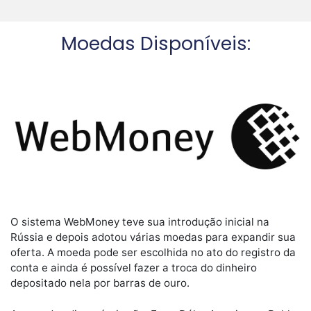
Moedas Disponíveis:
O sistema WebMoney teve sua introdução inicial na
Rússia e depois adotou várias moedas para expandir sua
oferta. A moeda pode ser escolhida no ato do registro da
conta e ainda é possível fazer a troca do dinheiro
depositado nela por barras de ouro.