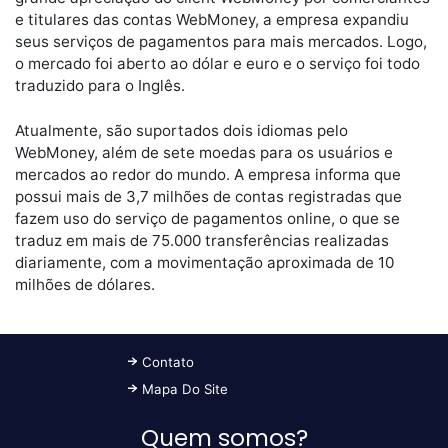
e titulares das contas WebMoney, a empresa expandiu
seus serviços de pagamentos para mais mercados. Logo,
o mercado foi aberto ao dólar e euro e o serviço foi todo
traduzido para o Inglês.
Atualmente, são suportados dois idiomas pelo
WebMoney, além de sete moedas para os usuários e
mercados ao redor do mundo. A empresa informa que
possui mais de 3,7 milhões de contas registradas que
fazem uso do serviço de pagamentos online, o que se
traduz em mais de 75.000 transferências realizadas
diariamente, com a movimentação aproximada de 10
milhões de dólares.
Contato
Mapa Do Site
Quem somos?