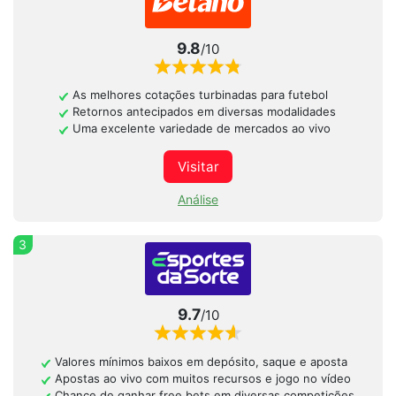
9.8
/10
As melhores cotações turbinadas para futebol
Retornos antecipados em diversas modalidades
Uma excelente variedade de mercados ao vivo
Visitar
Análise
3
9.7
/10
Valores mínimos baixos em depósito, saque e aposta
Apostas ao vivo com muitos recursos e jogo no vídeo
Chance de ganhar free bets em diversas competições