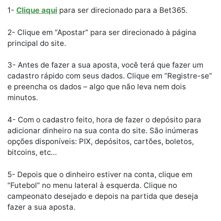
1-
Clique aqui
para ser direcionado para a Bet365.
2- Clique em “Apostar” para ser direcionado à página
principal do site.
3- Antes de fazer a sua aposta, você terá que fazer um
cadastro rápido com seus dados. Clique em “Registre-se”
e preencha os dados – algo que não leva nem dois
minutos.
4- Com o cadastro feito, hora de fazer o depósito para
adicionar dinheiro na sua conta do site. São inúmeras
opções disponíveis: PIX, depósitos, cartões, boletos,
bitcoins, etc…
5- Depois que o dinheiro estiver na conta, clique em
“Futebol” no menu lateral à esquerda. Clique no
campeonato desejado e depois na partida que deseja
fazer a sua aposta.