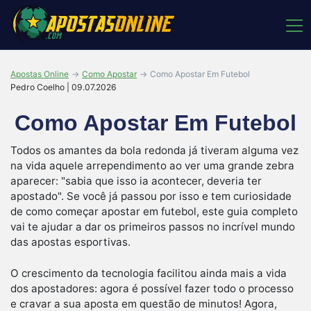
Apostas Online
Como Apostar
Como Apostar Em Futebol
Pedro Coelho | 09.07.2026
Como Apostar Em Futebol
Todos os amantes da bola redonda já tiveram alguma vez
na vida aquele arrependimento ao ver uma grande zebra
aparecer: "sabia que isso ia acontecer, deveria ter
apostado". Se você já passou por isso e tem curiosidade
de como começar apostar em futebol, este guia completo
vai te ajudar a dar os primeiros passos no incrível mundo
das apostas esportivas.
O crescimento da tecnologia facilitou ainda mais a vida
dos apostadores: agora é possível fazer todo o processo
e cravar a sua aposta em questão de minutos! Agora,