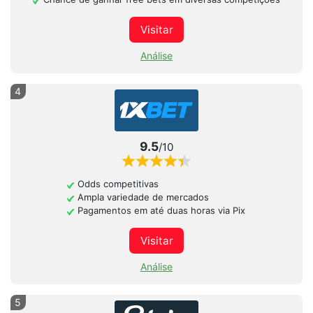
Visitar
Análise
4
9.5
/10
Odds competitivas
Ampla variedade de mercados
Pagamentos em até duas horas via Pix
Visitar
Análise
5