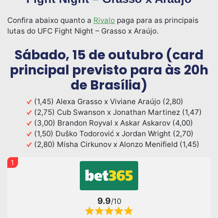
Confira abaixo quanto a
Rivalo
paga para as principais
lutas do UFC Fight Night – Grasso x Araújo.
Sábado, 15 de outubro (card
principal previsto para às 20h
de Brasília)
(1,45) Alexa Grasso x Viviane Araújo (2,80)
(2,75) Cub Swanson x Jonathan Martinez (1,47)
(3,00) Brandon Royval x Askar Askarov (4,00)
(1,50) Duško Todorović x Jordan Wright (2,70)
(2,80) Misha Cirkunov x Alonzo Menifield (1,45)
1
9.9
/10