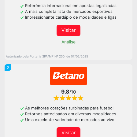
Referência internacional em apostas legalizadas
A mais completa lista de mercados esportivos
Impressionante cardápio de modalidades e ligas
Visitar
Análise
Autorizado pela Portaria SPA/MF Nº 250, de 07/02/2025
2
9.8
/10
As melhores cotações turbinadas para futebol
Retornos antecipados em diversas modalidades
Uma excelente variedade de mercados ao vivo
Visitar