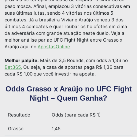
peso mosca. Afinal, emplacou 3 vitórias consecutivas em
suas últimas lutas, sendo 4 vitórias nos últimos 5
combates. Já a brasileira Viviane Araújo venceu 3 dos
últimos 4 combates e quer roubar os holofotes em cima
da adversária com grande atuação neste duelo. Veja a
melhor análise par ao UFC Fight Night entre Grasso x
Araújo aqui no
ApostasOnline
.
Melhor palpite:
Mais de 3,5 Rounds, com odds a 1,36 no
Bet365.
Ou seja, a casa de apostas paga R$ 1,36 para
cada R$ 1,00 que você investir na aposta.
Odds Grasso x Araújo no UFC Fight
Night – Quem Ganha?
Resultado
Odds (para cada R$ 1)
Grasso
1,45