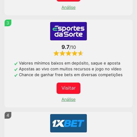
Análise
3
9.7
/10
Valores mínimos baixos em depósito, saque e aposta
Apostas ao vivo com muitos recursos e jogo no vídeo
Chance de ganhar free bets em diversas competições
Visitar
Análise
4