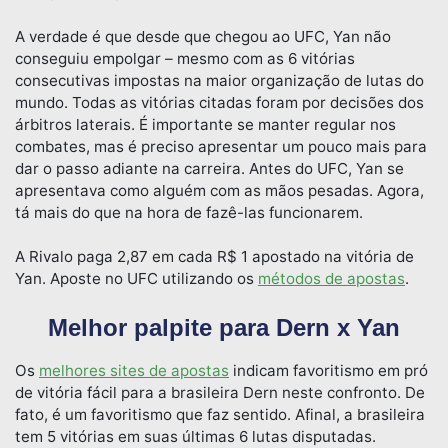
A verdade é que desde que chegou ao UFC, Yan não
conseguiu empolgar – mesmo com as 6 vitórias
consecutivas impostas na maior organização de lutas do
mundo. Todas as vitórias citadas foram por decisões dos
árbitros laterais. É importante se manter regular nos
combates, mas é preciso apresentar um pouco mais para
dar o passo adiante na carreira. Antes do UFC, Yan se
apresentava como alguém com as mãos pesadas. Agora,
tá mais do que na hora de fazê-las funcionarem.
A Rivalo paga 2,87 em cada R$ 1 apostado na vitória de
Yan. Aposte no UFC utilizando os
métodos de apostas
.
Melhor palpite para Dern x Yan
Os
melhores sites de apostas
indicam favoritismo em pró
de vitória fácil para a brasileira Dern neste confronto. De
fato, é um favoritismo que faz sentido. Afinal, a brasileira
tem 5 vitórias em suas últimas 6 lutas disputadas.