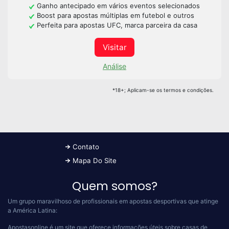
Ganho antecipado em vários eventos selecionados
Boost para apostas múltiplas em futebol e outros
Perfeita para apostas UFC, marca parceira da casa
Visitar
Análise
*18+; Aplicam-se os termos e condições.
Contato
Mapa Do Site
Quem somos?
Um grupo maravilhoso de profissionais em apostas desportivas que atinge
a América Latina:
Apostasonline é um site que oferece informações úteis sobre casas de