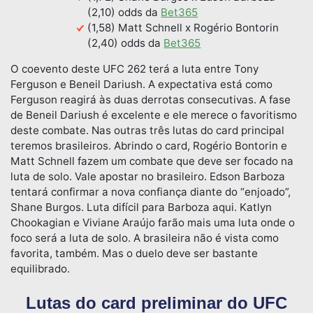
(2,10) odds da
Bet365
(1,58) Matt Schnell x Rogério Bontorin
(2,40) odds da
Bet365
O coevento deste UFC 262 terá a luta entre Tony
Ferguson e Beneil Dariush. A expectativa está como
Ferguson reagirá às duas derrotas consecutivas. A fase
de Beneil Dariush é excelente e ele merece o favoritismo
deste combate. Nas outras três lutas do card principal
teremos brasileiros. Abrindo o card, Rogério Bontorin e
Matt Schnell fazem um combate que deve ser focado na
luta de solo. Vale apostar no brasileiro. Edson Barboza
tentará confirmar a nova confiança diante do “enjoado”,
Shane Burgos. Luta difícil para Barboza aqui. Katlyn
Chookagian e Viviane Araújo farão mais uma luta onde o
foco será a luta de solo. A brasileira não é vista como
favorita, também. Mas o duelo deve ser bastante
equilibrado.
Lutas do card preliminar do UFC