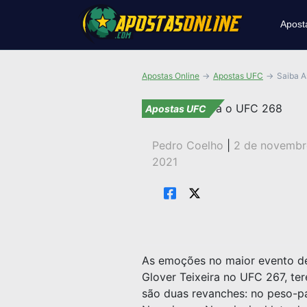
Apost
Apostas Online
Apostas UFC
Saiba A
Apostas UFC
Pedro Coelho
|
2 de novembr
2021
As emoções no maior evento de
Glover Teixeira no UFC 267, t
são duas revanches: no peso-pa