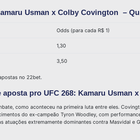
Kamaru Usman x Colby Covington – Q
Odds (para cada R$ 1)
1,30
3,50
apostas no 22bet.
de aposta pro UFC 268: Kamaru Usman x
ate, como aconteceu na primeira luta entre eles. Coving
cimentos do ex-campeão Tyron Woodley, com performance
as atuações extremamente dominantes contra Masvidal e Gi