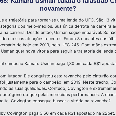
68: Kamaru Usman calará o falastrão C
novamente?
a trajetória para tornar-se uma lenda do UFC. São 13 vit
ategoria dos meio-médios. Sua única derrota na carreira 
a na carreira. Desde então, Usman segue imparável. Se n
ido em suas atuações recentes. Foram 3 nocautes nos últ
dversário de hoje em 2019, pelo UFC 245. Com mãos extr
Usman quer nova vitória para seguir a trajetória de lenda
tual campeão Kamaru Usman paga 1,30 em cada R$1 aposta
m lutador. Ele conquistou esta revanche pelo cinturão com
ta foi justamente para o campeão, em 2019. Neste trecho, C
tando as suas qualidades. Contudo, Covington é extremame
 octógono do que pelas merecidas performances. A chanc
noite. Covington consegue buscar a vitória na revanche?
olby Covington paga 3,50 em cada R$1 apostado na 22bet.