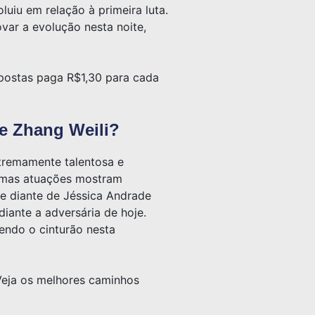
iu em relação à primeira luta.
var a evolução nesta noite,
apostas paga R$1,30 para cada
de Zhang Weili?
tremamente talentosa e
ltimas atuações mostram
he diante de Jéssica Andrade
diante a adversária de hoje.
endo o cinturão nesta
Veja os melhores caminhos