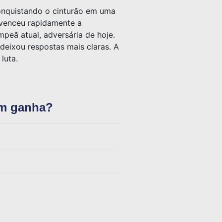
conquistando o cinturão em uma
 venceu rapidamente a
peã atual, adversária de hoje.
 deixou respostas mais claras. A
luta.
em ganha?