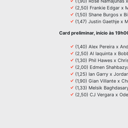
(1,90) Rose Namajunas x
(2,50) Frankie Edgar x M
(1,50) Shane Burgos x Bil
(1,47) Justin Gaethje x 
Card preliminar, início às 19h0
(1,40) Alex Pereira x And
(2,50) Al Iaquinta x Bob
(1,30) Phil Hawes x Chri
(2,00) Edmen Shahbazya
(1,25) Ian Garry x Jorda
(1,90) Gian Villante x Ch
(1,33) Melsik Baghdasary
(2,50) CJ Vergara x Ode