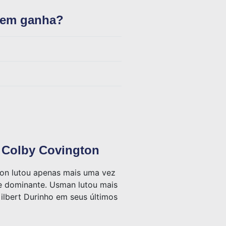
uem ganha?
 Colby Covington
ton lutou apenas mais uma vez
 dominante. Usman lutou mais
lbert Durinho em seus últimos