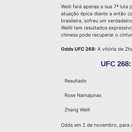
Weili fará apenas a sua 7ª lut
atuação épica diante a então 
brasileira, sofreu um verdadeir
Weilli tem resultados expressiv
chinesa pode recuperar o cintur
Odds UFC 268:
A vitória de Z
UFC 268:
Resultado
Rose Namajunas
Zhang Weili
Odds em 2 de novembro, para 