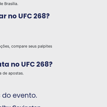
 Brasília.
ar no UFC 268?
ações, compare seus palpites
uta no UFC 268?
 de apostas.
 do evento.