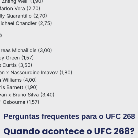
 Zhang Weili (1,90)
arlon Vera (2,70)
ly Quarantillo (2,70)
Michael Chandler (2,75)
0
reas Michailidis (3,00)
by Green (1,57)
s Curtis (3,50)
n x Nassourdine Imavov (1,80)
n Williams (4,00)
ris Barnett (1,90)
an x Bruno Silva (3,40)
’ Osbourne (1,57)
Perguntas frequentes para o UFC 268
Quando acontece o UFC 268?