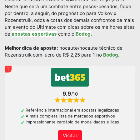
Neste que será um combate entre pesos-pesados, fique
por dentro, a seguir, do prognóstico para Volkov x
Rozenstruik, odds e cotas dos demais confrontos de mais
um evento do Ultimate com dicas sobre os melhores sites
de
apostas esportivas
como o
Bodog
.
Melhor dica de aposta:
nocaute/nocaute técnico de
Rozenstruik com lucro de R$ 2,25 para 1 no
Bodog
.
1
9.9
/10
Referência internacional em apostas legalizadas
A mais completa lista de mercados esportivos
Impressionante cardápio de modalidades e ligas
Visitar