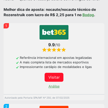
Melhor dica de aposta:
nocaute/nocaute técnico de
Rozenstruik com lucro de R$ 2,25 para 1 no
Bodog
.
1
9.9
/10
Referência internacional em apostas legalizadas
A mais completa lista de mercados esportivos
Impressionante cardápio de modalidades e ligas
Visitar
Análise
Autorizado pela Portaria SPA/MF Nº 250, de 07/02/2025
2