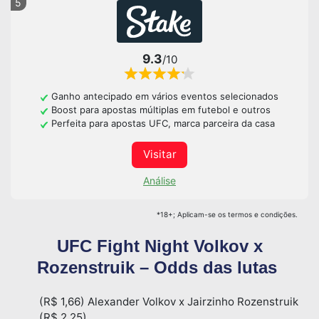
5
9.3
/10
Ganho antecipado em vários eventos selecionados
Boost para apostas múltiplas em futebol e outros
Perfeita para apostas UFC, marca parceira da casa
Visitar
Análise
*18+; Aplicam-se os termos e condições.
UFC Fight Night Volkov x
Rozenstruik – Odds das lutas
(R$ 1,66) Alexander Volkov x Jairzinho Rozenstruik
(R$ 2,25)