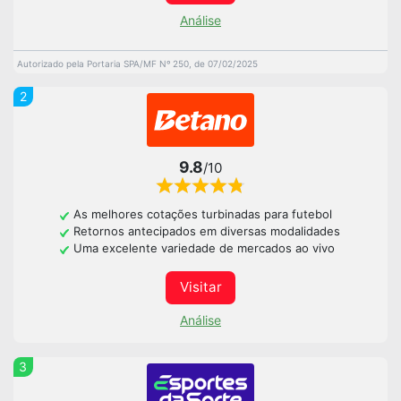
Análise
Autorizado pela Portaria SPA/MF Nº 250, de 07/02/2025
2
9.8
/10
As melhores cotações turbinadas para futebol
Retornos antecipados em diversas modalidades
Uma excelente variedade de mercados ao vivo
Visitar
Análise
3