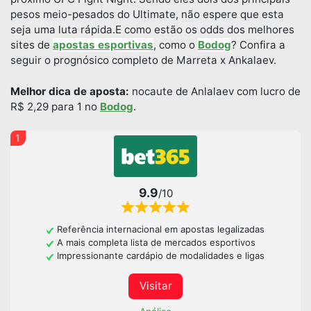
pesos meio-pesados do Ultimate, não espere que esta
seja uma luta rápida.E c
omo estão os odds dos
melhores
sites de
apostas esportivas
, como o
Bodog
? Confira a
seguir o prognósico completo de Marreta x Ankalaev.
Melhor dica de aposta:
nocaute de Anlalaev com lucro de
R$ 2,29 para 1 no
Bodog
.
1
9.9
/10
Referência internacional em apostas legalizadas
A mais completa lista de mercados esportivos
Impressionante cardápio de modalidades e ligas
Visitar