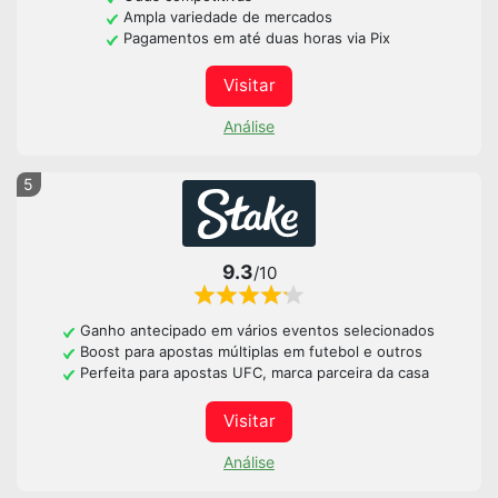
Ampla variedade de mercados
Pagamentos em até duas horas via Pix
Visitar
Análise
5
9.3
/10
Ganho antecipado em vários eventos selecionados
Boost para apostas múltiplas em futebol e outros
Perfeita para apostas UFC, marca parceira da casa
Visitar
Análise