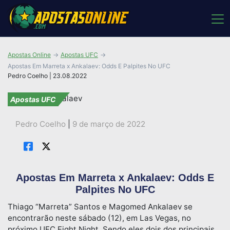
Apostas Online
Apostas UFC
Apostas Em Marreta x Ankalaev: Odds E Palpites No UFC
Pedro Coelho | 23.08.2022
Apostas UFC
Pedro Coelho
|
9 de março de 2022
Apostas Em Marreta x Ankalaev: Odds E
Palpites No UFC
Thiago “Marreta” Santos e Magomed Ankalaev se
encontrarão neste sábado (12), em Las Vegas, no
próximo UFC Fight Night. Sendo eles dois dos principais