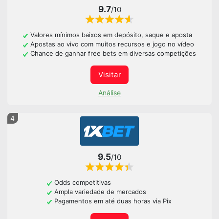
9.7
/10
Valores mínimos baixos em depósito, saque e aposta
Apostas ao vivo com muitos recursos e jogo no vídeo
Chance de ganhar free bets em diversas competições
Visitar
Análise
4
9.5
/10
Odds competitivas
Ampla variedade de mercados
Pagamentos em até duas horas via Pix