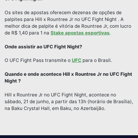
Os sites de apostas oferecem dezenas de opções de
palpites para Hill x Rountree Jr no UFC Fight Night . A
melhor dica de palpite é vitória de Rountree Jr, com lucro
de R$ 1,40 para 1 na
Stake apostas esportivas
.
Onde assistir ao UFC Fight Night?
O UFC Fight Pass transmite o
UFC
para o Brasil.
Quando e onde acontece Hill x Rountree Jr no UFC Fight
Night
?
Hill x Rountree Jr no UFC Fight Night, acontece no
sábado, 21 de junho, a partir das 13h (horário de Brasília),
na Baku Crystal Hall, em Baku, no Azerbaijão.