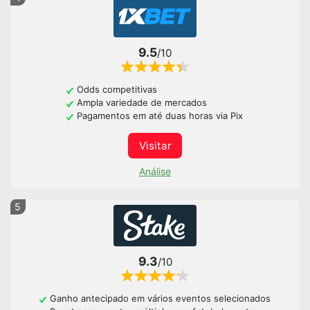
9.5
/10
Odds competitivas
Ampla variedade de mercados
Pagamentos em até duas horas via Pix
Visitar
Análise
5
9.3
/10
Ganho antecipado em vários eventos selecionados