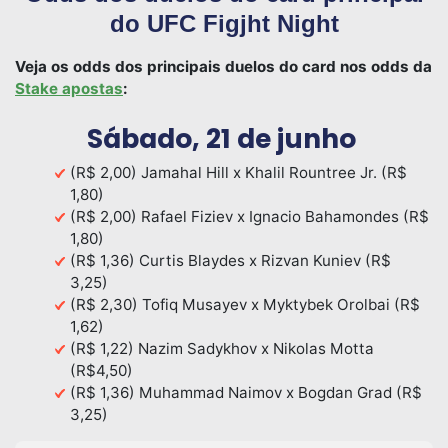
do UFC Figjht Night
Veja os odds dos principais duelos do card nos odds da
Stake apostas
:
Sábado, 21 de junho
(R$ 2,00) Jamahal Hill x Khalil Rountree Jr. (R$
1,80)
(R$ 2,00) Rafael Fiziev x Ignacio Bahamondes (R$
1,80)
(R$ 1,36) Curtis Blaydes x Rizvan Kuniev (R$
3,25)
(R$ 2,30) Tofiq Musayev x Myktybek Orolbai (R$
1,62)
(R$ 1,22) Nazim Sadykhov x Nikolas Motta
(R$4,50)
(R$ 1,36) Muhammad Naimov x Bogdan Grad (R$
3,25)