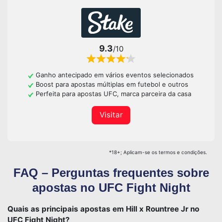
9.3
/10
Ganho antecipado em vários eventos selecionados
Boost para apostas múltiplas em futebol e outros
Perfeita para apostas UFC, marca parceira da casa
Visitar
*18+; Aplicam-se os termos e condições.
FAQ – Perguntas frequentes sobre
apostas no UFC Fight Night
Quais as principais apostas em Hill x Rountree Jr no
UFC Fight Night?