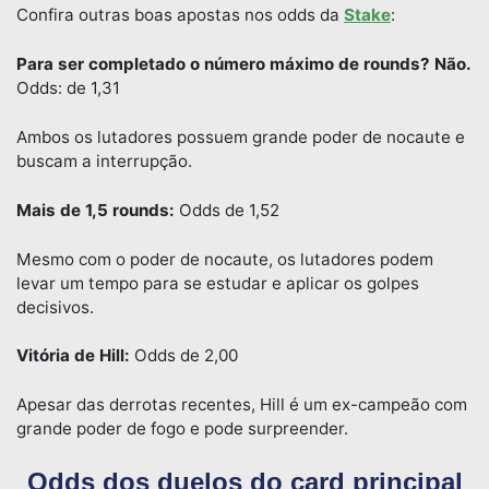
Confira outras boas apostas nos odds da
Stake
:
Para ser completado o número máximo de rounds?
Não.
Odds: de 1,31
Ambos os lutadores possuem grande poder de nocaute e
buscam a interrupção.
Mais de 1,5 rounds:
Odds de 1,52
Mesmo com o poder de nocaute, os lutadores podem
levar um tempo para se estudar e aplicar os golpes
decisivos.
Vitória de Hill:
Odds de 2,00
Apesar das derrotas recentes, Hill é um ex-campeão com
grande poder de fogo e pode surpreender.
Odds dos duelos do card principal