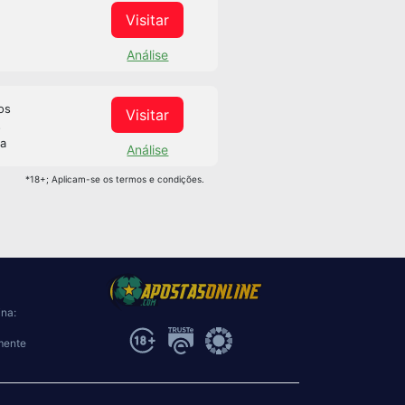
Visitar
Análise
os
Visitar
s
sa
Análise
*18+; Aplicam-se os termos e condições.
ina:
mente