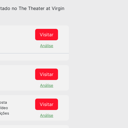
putado no The Theater at Virgin
Visitar
Análise
Visitar
Análise
osta
Visitar
vídeo
ições
Análise