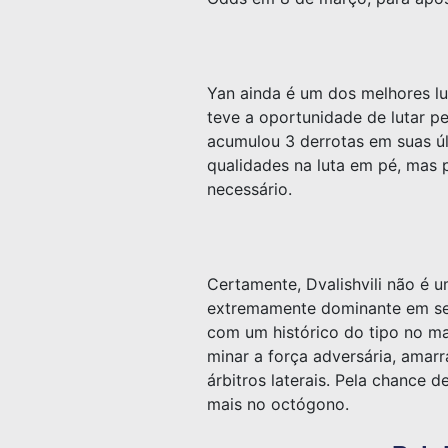
Yan ainda é um dos melhores lu
teve a oportunidade de lutar p
acumulou 3 derrotas em suas últ
qualidades na luta em pé, mas 
necessário.
Certamente, Dvalishvili não é 
extremamente dominante em seu
com um histórico do tipo no ma
minar a força adversária, ama
árbitros laterais. Pela chance d
mais no octógono.