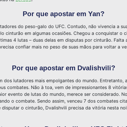
Por que apostar em Yan?
tadores do peso-galo do UFC. Contudo, não vivencia a sua m
elo cinturão em algumas ocasiões. Chegou a conquistar o c
imas 4 lutas – duas delas em disputas por cinturão. Falta a
precisa confiar mais no peso de suas mãos para voltar a v
Por que apostar em Dvalishvili?
um dos lutadores mais empolgantes do mundo. Entretanto, 
s combates. Não à toa, vem de impressionantes 8 vitórias
ior evento de lutas do mundo, merece ser considerado. No
rrando o combate. Sendo assim, venceu 7 dos combates cit
e disputar o cinturão, Dvalishvili precisa da vitória nesta