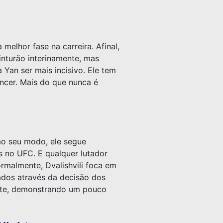
elhor fase na carreira. Afinal,
inturão interinamente, mas
 Yan ser mais incisivo. Ele tem
encer. Mais do que nunca é
ao seu modo, ele segue
 no UFC. E qualquer lutador
rmalmente, Dvalishvili foca em
ados através da decisão dos
 noite, demonstrando um pouco