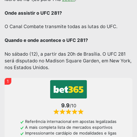
Onde assistir o UFC 281?
O Canal Combate transmite todas as lutas do UFC.
Quando e onde acontece o UFC 281?
No sábado (12), a partir das 20h de Brasília. O UFC 281
será disputado no Madison Square Garden, em New York,
nos Estados Unidos.
1
9.9
/10
Referência internacional em apostas legalizadas
A mais completa lista de mercados esportivos
Impressionante cardápio de modalidades e ligas