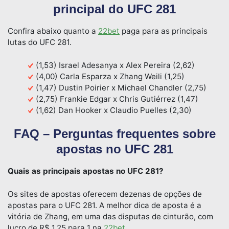
principal do UFC 281
Confira abaixo quanto a
22bet
paga para as principais
lutas do UFC 281.
(1,53) Israel Adesanya x Alex Pereira (2,62)
(4,00) Carla Esparza x Zhang Weili (1,25)
(1,47) Dustin Poirier x Michael Chandler (2,75)
(2,75) Frankie Edgar x Chris Gutiérrez (1,47)
(1,62) Dan Hooker x Claudio Puelles (2,30)
FAQ – Perguntas frequentes sobre
apostas no UFC 281
Quais as principais apostas no UFC 281?
Os sites de apostas oferecem dezenas de opções de
apostas para o UFC 281. A melhor dica de aposta é a
vitória de Zhang, em uma das disputas de cinturão, com
lucro de R$ 1,25 para 1 na
22bet
.