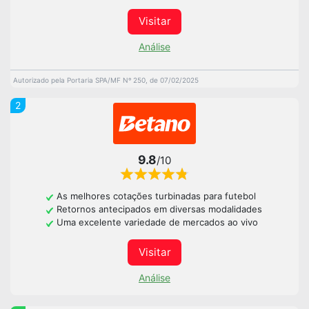
Visitar
Análise
Autorizado pela Portaria SPA/MF Nº 250, de 07/02/2025
2
9.8
/10
As melhores cotações turbinadas para futebol
Retornos antecipados em diversas modalidades
Uma excelente variedade de mercados ao vivo
Visitar
Análise