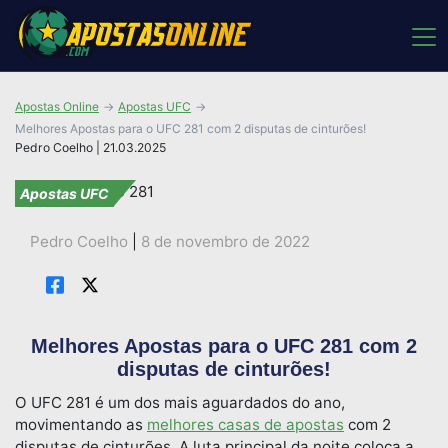
Apostas Online
Apostas UFC
Melhores Apostas para o UFC 281 com 2 disputas de cinturões!
Pedro Coelho | 21.03.2025
Apostas UFC
Pedro Coelho
|
8 de novembro de 2022
Melhores Apostas para o UFC 281 com 2
disputas de cinturões!
O UFC 281 é um dos mais aguardados do ano,
movimentando as
melhores casas de apostas
com 2
disputas de cinturões. A luta principal da noite coloca a