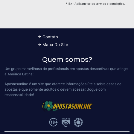
*18+; Aplicam-se os termos e condições.
Contato
Mapa Do Site
Quem somos?
Um grupo maravilhoso de profissionais em apostas desportivas que atinge
a América Latina:
Apostasonline é um site que oferece informações úteis sobre casas de
apostas e que somente adultos o devem acessar.
Jogue com
responsabilidade!